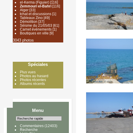
el-Kerma (Figuier)
[116]
Zemmouri el-Bahri
[116]
Alger
[33]
tchat et discussions
[1]
Tableaux Zino
[49]
Démolition
[37]
Séisme du 21/05/03
[61]
Carnet événements
[1]
Boutiques en ville
[9]
3043 photos
Spéciales
Plus vues
Photos au hasard
Photos récentes
Albums récents
Menu
Commentaires
(12403)
Recherche