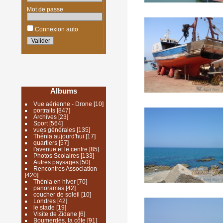
Mot de passe
Connexion auto
Albums
Vue aérienne - Drone
[10]
portraits
[847]
Archives
[23]
Sport
[564]
vues générales
[135]
Thénia aujourd'hui
[17]
quartiers
[57]
l'avenue et le centre
[85]
Photos Scolaires
[133]
Autres paysages
[50]
Rencontres Association
[420]
Thénia en hiver
[70]
panoramas
[42]
coucher de soleil
[10]
Londres
[42]
le stade
[19]
Visite de Zidane
[6]
Boumerdès, la côte
[91]