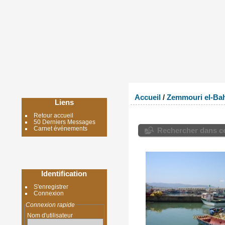
Accueil
/
Zemmouri el-Bah
Liens
Retour accueil
50 Derniers Messages
Carnet événements
Rechercher dans ce
Identification
S'enregistrer
Connexion
Connexion rapide
Nom d'utilisateur