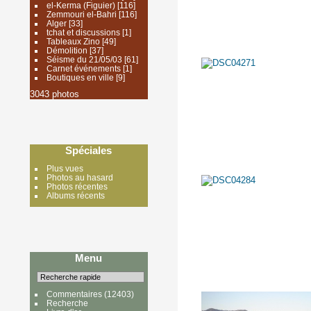
el-Kerma (Figuier)
[116]
Zemmouri el-Bahri
[116]
Alger
[33]
tchat et discussions
[1]
Tableaux Zino
[49]
Démolition
[37]
Séisme du 21/05/03
[61]
Carnet événements
[1]
Boutiques en ville
[9]
3043 photos
Spéciales
Plus vues
Photos au hasard
Photos récentes
Albums récents
Menu
Commentaires
(12403)
Recherche