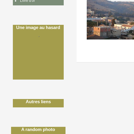
Livre d'or
Une image au hasard
Autres liens
A random photo