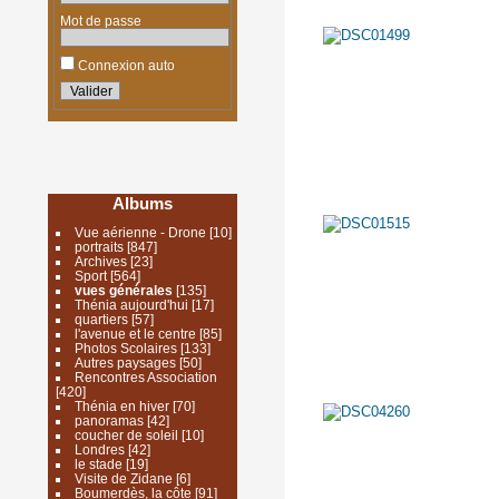
Mot de passe
Connexion auto
Albums
Vue aérienne - Drone
[10]
portraits
[847]
Archives
[23]
Sport
[564]
vues générales
[135]
Thénia aujourd'hui
[17]
quartiers
[57]
l'avenue et le centre
[85]
Photos Scolaires
[133]
Autres paysages
[50]
Rencontres Association
[420]
Thénia en hiver
[70]
panoramas
[42]
coucher de soleil
[10]
Londres
[42]
le stade
[19]
Visite de Zidane
[6]
Boumerdès, la côte
[91]