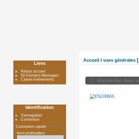
Accueil
/
vues générales
Liens
Retour accueil
50 Derniers Messages
Carnet événements
Rechercher dans ce
Identification
S'enregistrer
Connexion
Connexion rapide
Nom d'utilisateur