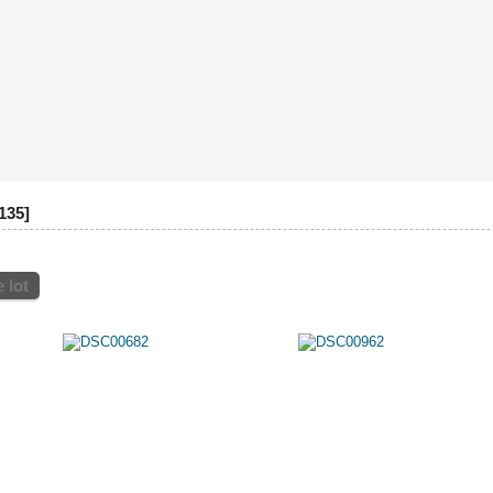
135
 lot