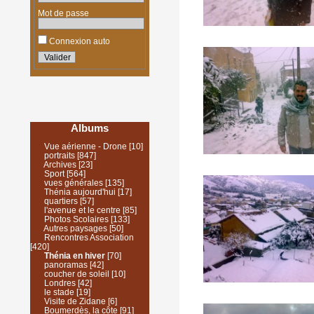
Mot de passe
Connexion auto
Albums
Vue aérienne - Drone
[10]
portraits
[847]
Archives
[23]
Sport
[564]
vues générales
[135]
Thénia aujourd'hui
[17]
quartiers
[57]
l'avenue et le centre
[85]
Photos Scolaires
[133]
Autres paysages
[50]
Rencontres Association
[420]
Thénia en hiver
[70]
panoramas
[42]
coucher de soleil
[10]
Londres
[42]
le stade
[19]
Visite de Zidane
[6]
Boumerdès, la côte
[91]