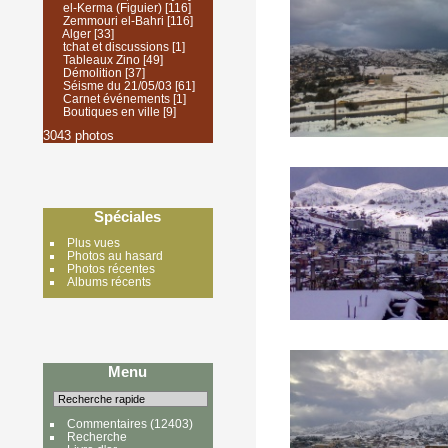
el-Kerma (Figuier)
[116]
Zemmouri el-Bahri
[116]
Alger
[33]
tchat et discussions
[1]
Tableaux Zino
[49]
Démolition
[37]
Séisme du 21/05/03
[61]
Carnet événements
[1]
Boutiques en ville
[9]
3043 photos
Spéciales
Plus vues
Photos au hasard
Photos récentes
Albums récents
Menu
Commentaires
(12403)
Recherche