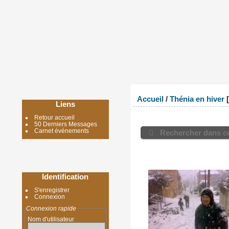
Accueil
/
Thénia en hiver
Liens
Retour accueil
50 Derniers Messages
Carnet événements
Rechercher dans ce
Identification
S'enregistrer
Connexion
Connexion rapide
Nom d'utilisateur