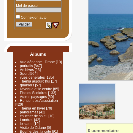
Mot de passe
Connexion auto
Albums
Vue aérienne - Drone
[10]
portraits
[847]
Archives
[23]
Sport
[564]
vues générales
[135]
Thénia aujourd'hui
[17]
quartiers
[57]
l'avenue et le centre
[85]
Photos Scolaires
[133]
Autres paysages
[50]
Rencontres Association
[420]
Thénia en hiver
[70]
panoramas
[42]
coucher de soleil
[10]
Londres
[42]
le stade
[19]
Visite de Zidane
[6]
0 commentaire
Boumerdès, la côte
[91]