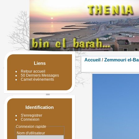
Accueil
/
Zemmouri el-Ba
Liens
Retour accueil
50 Derniers Messages
Carnet événements
Identification
S'enregistrer
Connexion
Connexion rapide
Nom d'utilisateur