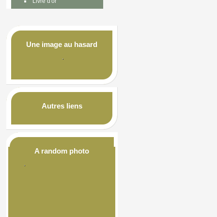
Livre d'or
Une image au hasard
Autres liens
A random photo