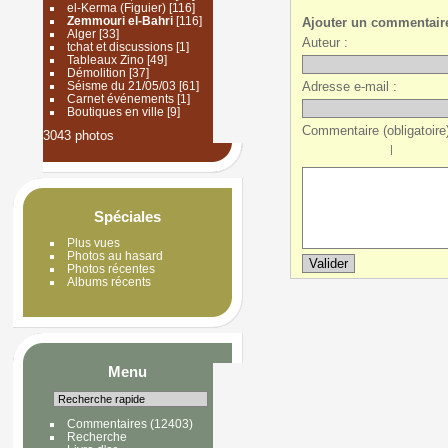
el-Kerma (Figuier)
[116]
Zemmouri el-Bahri
[116]
Ajouter un commentair
Alger
[33]
Auteur :
tchat et discussions
[1]
Tableaux Zino
[49]
Démolition
[37]
Adresse e-mail :
Séisme du 21/05/03
[61]
Carnet événements
[1]
Boutiques en ville
[9]
Commentaire (obligatoire)
3043 photos
|
Spéciales
Plus vues
Photos au hasard
Photos récentes
Albums récents
Menu
Commentaires
(12403)
Recherche