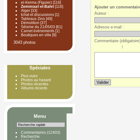
el-Kerma (Figuier)
[116]
Zemmouri el-Bahri
[116]
Ajouter un commentair
Alger
[33]
Auteur :
tchat et discussions
[1]
Tableaux Zino
[49]
Démolition
[37]
Adresse e-mail :
Séisme du 21/05/03
[61]
Carnet événements
[1]
Boutiques en ville
[9]
Commentaire (obligatoire)
3043 photos
|
Spéciales
Plus vues
Photos au hasard
Photos récentes
Albums récents
Menu
Commentaires
(12403)
Recherche