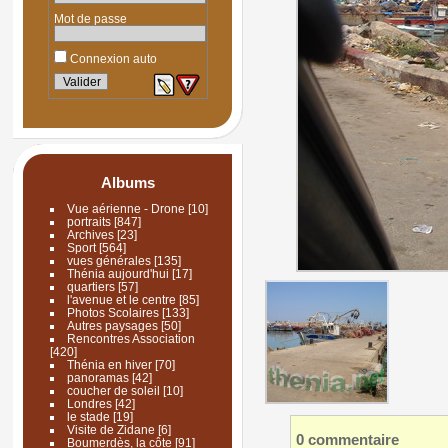
Mot de passe
Connexion auto
Albums
Vue aérienne - Drone
[10]
portraits
[847]
Archives
[23]
Sport
[564]
vues générales
[135]
Thénia aujourd'hui
[17]
quartiers
[57]
l'avenue et le centre
[85]
Photos Scolaires
[133]
Autres paysages
[50]
Rencontres Association
[420]
Thénia en hiver
[70]
panoramas
[42]
coucher de soleil
[10]
Londres
[42]
le stade
[19]
Visite de Zidane
[6]
0 commentaire
Boumerdès, la côte
[91]