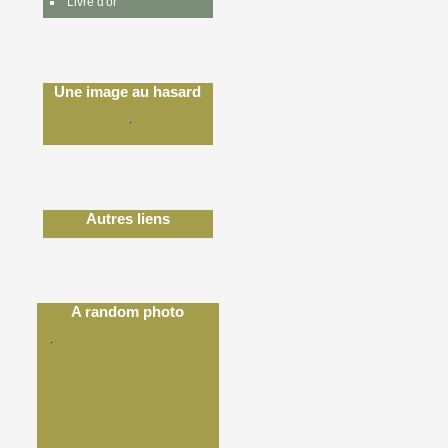
Livre d'or
Une image au hasard
Autres liens
A random photo