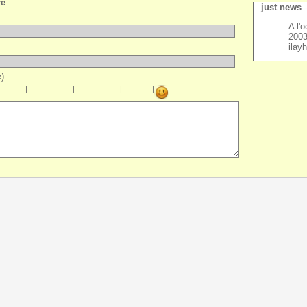
re
just news
A l'
2003
ilayh
) :
|
|
|
|