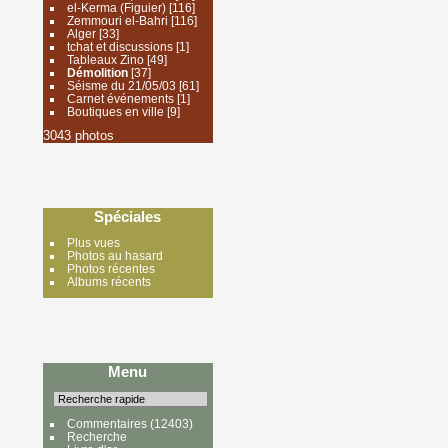
el-Kerma (Figuier)
[116]
Zemmouri el-Bahri
[116]
Alger
[33]
tchat et discussions
[1]
Tableaux Zino
[49]
Démolition
[37]
Séisme du 21/05/03
[61]
Carnet événements
[1]
Boutiques en ville
[9]
3043 photos
Spéciales
Plus vues
Photos au hasard
Photos récentes
Albums récents
Menu
Commentaires
(12403)
Recherche