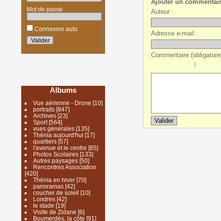
Ajouter un commentai
Mot de passe
Auteur :
Connexion auto
Adresse e-mail :
Commentaire (obligatoire
|
Albums
Vue aérienne - Drone
[10]
portraits
[847]
Archives
[23]
Sport
[564]
vues générales
[135]
Thénia aujourd'hui
[17]
quartiers
[57]
l'avenue et le centre
[85]
Photos Scolaires
[133]
Autres paysages
[50]
Rencontres Association
[420]
Thénia en hiver
[70]
panoramas
[42]
coucher de soleil
[10]
Londres
[42]
le stade
[19]
Visite de Zidane
[6]
Boumerdès, la côte
[91]