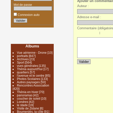
Ajouter un commentai
Mot de passe
Auteur :
Connexion auto
Adresse e-mail :
Commentaire (obligatoire
|
Albums
Vue aérienne - Drone
[10]
portraits
[847]
Archives
[23]
Sport
[564]
vues générales
[135]
Thénia aujourd'hui
[17]
quartiers
[57]
l'avenue et le centre
[85]
Photos Scolaires
[133]
Autres paysages
[50]
Rencontres Association
[420]
Thénia en hiver
[70]
panoramas
[42]
coucher de soleil
[10]
Londres
[42]
le stade
[19]
Visite de Zidane
[6]
Boumerdès, la côte
[91]