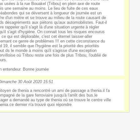
ux usées à la rue Bouakel (Tribou) en plein axe de route
is une semaine au moins. Le lieu de fuite de ces eaux
éabondes qui se déversent à longueur de journée est un
fre d'un mètre et se trouve au milieu de la route causant de
ds désagréments aux piétons qu'aux automobilistes. Faut-il
e rappeler qu'il s'agit là d'une situation urgente à régler
qu'il s'agit d'hygiène. On connait tous les risques encourus
 ce qui est déplorable, c'est cet éternel laisser-aller
ernant ce genre de problèmes !!! en cette circonstance du
d 19, il semble que l'hygiène est la priorité des priorités
out ds le monde à moins qu'il s'agisse d'une exception
rvilloise où Tribou reste une fois de plus Tribou, l'oublié de
ours.
n entendeur. Bonne journée
Dimanche 30 Août 2020 15:51
itoyen de thenia a rencontré un ami de passage a thenia.il l'a
mpagné de la gare ferroviaire jusqu'à l'arrêt des bus.le
ager a demandé au type de thenia où se trouve le centre ville
henia.ce dernier n'a trouvé quoi répondre.