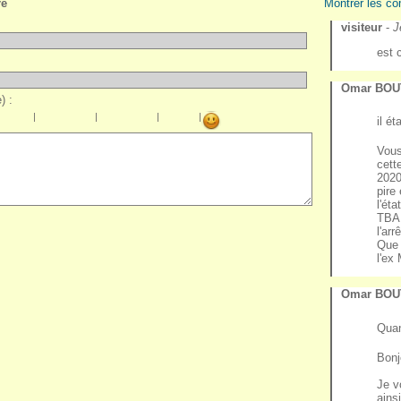
re
Montrer les co
visiteur
-
J
est 
Omar BOU
) :
|
|
|
|
il ét
Vous
cett
2020
pire
l'ét
TBAH
l'ar
Que 
l'ex
Omar BOU
Quan
Bonj
Je vo
ains