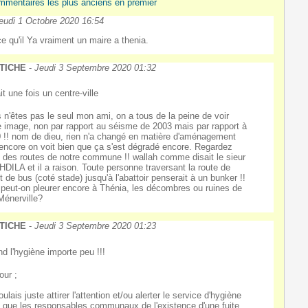
mmentaires les plus anciens en premier
eudi 1 Octobre 2020 16:54
ce qu'il Ya vraiment un maire a thenia.
TICHE
-
Jeudi 3 Septembre 2020 01:32
ait une fois un centre
-ville
 n'êtes pas le seul mon ami, on a tous de la peine de voir
e image, non par rapport au séisme de 2003 mais par rapport à
 !! nom de dieu, rien n'a changé en matière d'aménagement
 encore on voit bien que ça s'est dégradé encore. Regardez
at des routes de notre commune !! wallah comme disait le sieur
DILA et il a raison. Toute personne traversant la route de
rêt de bus (coté stade) jusqu'à l'abattoir penserait à un bunker !!
peut-on pleurer encore à Thénia, les décombres ou ruines de
 Ménerville?
TICHE
-
Jeudi 3 Septembre 2020 01:23
d l'hygiène importe peu !!!
our ;
ulais juste attirer l'attention et/ou alerter le service d'hygiène
i que les responsables communaux de l'existence d'une fuite