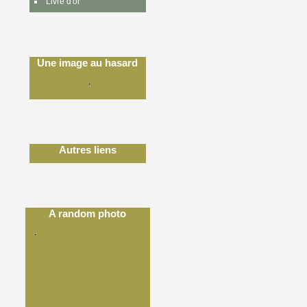
Livre d'or
Une image au hasard
Autres liens
A random photo