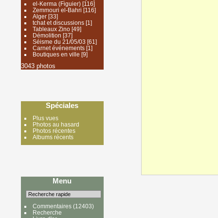
el-Kerma (Figuier)
[116]
Zemmouri el-Bahri
[116]
Alger
[33]
tchat et discussions
[1]
Tableaux Zino
[49]
Démolition
[37]
Séisme du 21/05/03
[61]
Carnet événements
[1]
Boutiques en ville
[9]
3043 photos
Spéciales
Plus vues
Photos au hasard
Photos récentes
Albums récents
Menu
Commentaires
(12403)
Recherche