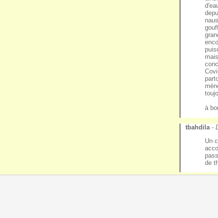
d'ea
depu
naus
gouf
gran
encor
puis
mais
conc
Covi
part
méne
touj
à bo
tbahdila
-
Un c
acco
pass
de t