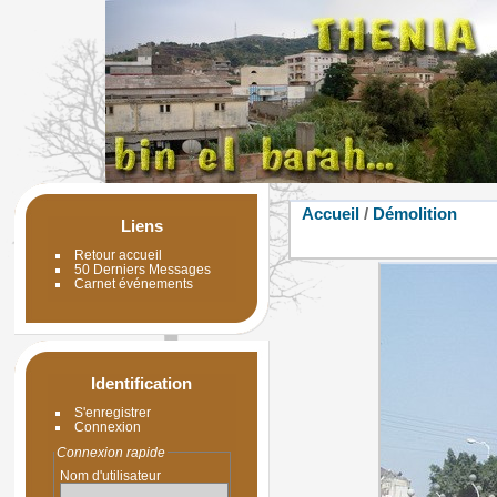
Accueil
/
Démolition
Liens
Retour accueil
50 Derniers Messages
Carnet événements
Identification
S'enregistrer
Connexion
Connexion rapide
Nom d'utilisateur