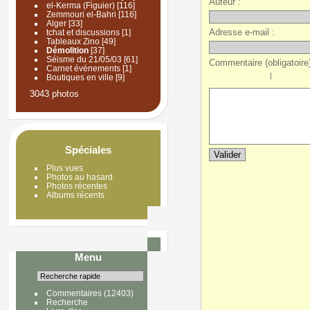
Auteur :
el-Kerma (Figuier)
[116]
Zemmouri el-Bahri
[116]
Alger
[33]
Adresse e-mail :
tchat et discussions
[1]
Tableaux Zino
[49]
Démolition
[37]
Séisme du 21/05/03
[61]
Commentaire (obligatoire)
Carnet événements
[1]
|
Boutiques en ville
[9]
3043 photos
Spéciales
Plus vues
Photos au hasard
Photos récentes
Albums récents
Menu
Commentaires
(12403)
Recherche