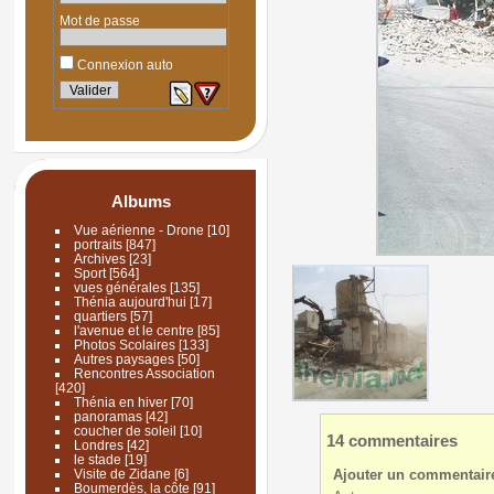
Mot de passe
Connexion auto
Albums
Vue aérienne - Drone
[10]
portraits
[847]
Archives
[23]
Sport
[564]
vues générales
[135]
Thénia aujourd'hui
[17]
quartiers
[57]
l'avenue et le centre
[85]
Photos Scolaires
[133]
Autres paysages
[50]
Rencontres Association
[420]
Thénia en hiver
[70]
panoramas
[42]
coucher de soleil
[10]
14 commentaires
Londres
[42]
le stade
[19]
Ajouter un commentair
Visite de Zidane
[6]
Boumerdès, la côte
[91]