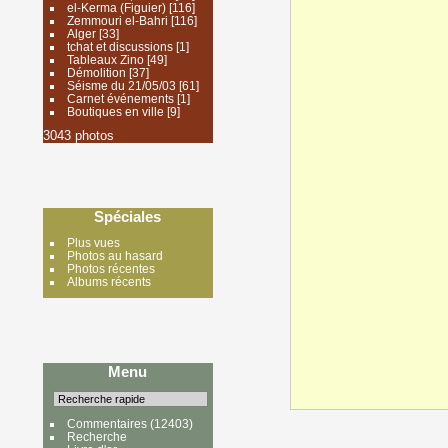
el-Kerma (Figuier)
[116]
Zemmouri el-Bahri
[116]
Alger
[33]
tchat et discussions
[1]
Tableaux Zino
[49]
Démolition
[37]
Séisme du 21/05/03
[61]
Carnet événements
[1]
Boutiques en ville
[9]
3043 photos
Spéciales
Plus vues
Photos au hasard
Photos récentes
Albums récents
Menu
Commentaires
(12403)
Recherche