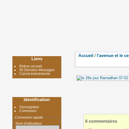
Accueil
/
l'avenue et le c
Liens
Retour accueil
50 Derniers Messages
Carnet événements
Identification
S'enregistrer
Connexion
Connexion rapide
6 commentaires
Nom d'utilisateur