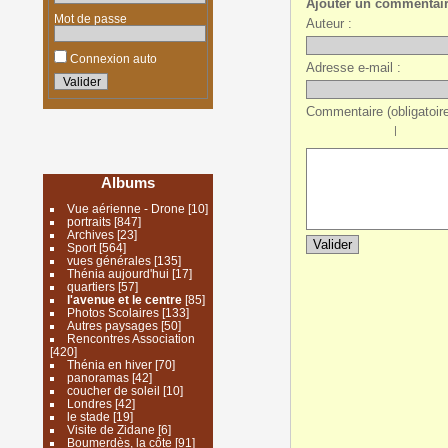
Ajouter un commentai
Mot de passe
Auteur :
Connexion auto
Adresse e-mail :
Commentaire (obligatoire
|
Albums
Vue aérienne - Drone
[10]
portraits
[847]
Archives
[23]
Sport
[564]
vues générales
[135]
Thénia aujourd'hui
[17]
quartiers
[57]
l'avenue et le centre
[85]
Photos Scolaires
[133]
Autres paysages
[50]
Rencontres Association
[420]
Thénia en hiver
[70]
panoramas
[42]
coucher de soleil
[10]
Londres
[42]
le stade
[19]
Visite de Zidane
[6]
Boumerdès, la côte
[91]