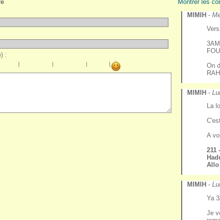
re
Montrer les co
MIMIH
-
Me
Vers
3AM
FOU
) :
|
|
|
|
On 
RAH
MIMIH
-
Lu
La l
C'e
A vo
211 - Allo 
Had
MIMIH
-
Lu
Ya 
Je v