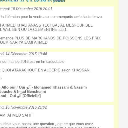
mmentaires les plus anciens en premier
rcredi 16 Décembre 2015 20:01
 la libération pour la vente aux commerçants ambulants:bravo:
I AHMED KHALI ANASS TECHBA3 AL MESFOUF BEL
L WEL BEN OU LA CLÉMENTINE :eat1:
demande PLUS DE MARCHANDS DE POISSONS LES PRIX
OUM NAR YA 3AMI AHMED
ndi 14 Décembre 2015 19:44
oi de finance 2016 est en fin exécutable
st QUOI ATAKACHOUF EN ALGERIE selon KHASSANI
ir
oui / Oui آلو - Mohamed Khassani & Nassim
douche & Imad Benchenni
Allo oui | Oui آلو [Officielle]
ndi 16 Novembre 2015 21:02
3AMI AHMED SAHIT
oudrais vous posez une question , est ce que vous avez