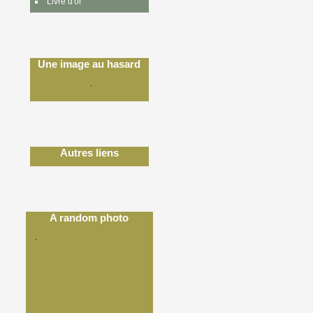
Livre d'or
Une image au hasard
Autres liens
A random photo