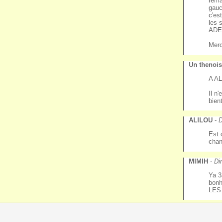
rema
gauc
c'es
les 
ADE
Merc
Un thenoi
A AL
Il n
bien
ALILOU
-
D
Est 
chan
MIMIH
-
Di
Ya 3
bonh
LES