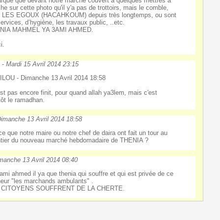
rqué que devant notre marché couvert a quelques mettres a
he sur cette photo qu'il y'a pas de trottoirs, mais le comble,
t LES EGOUX (HACAHKOUM) depuis très longtemps, ou sont
services, d’hygiène, les travaux public, ..etc.
NIA MAHMEL YA 3AMI AHMED.
i.
s
-
Mardi 15 Avril 2014 23:15
ILOU - Dimanche 13 Avril 2014 18:58
'est pas encore finit, pour quand allah ya3lem, mais c'est
tôt le ramadhan.
imanche 13 Avril 2014 18:58
ce que notre maire ou notre chef de daira ont fait un tour au
tier du nouveau marché hebdomadaire de THENIA ?
manche 13 Avril 2014 08:40
ami ahmed il ya que thenia qui souffre et qui est privée de ce
eur "les marchands ambulants" .
 CITOYENS SOUFFRENT DE LA CHERTE.