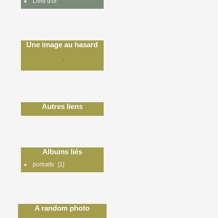
Livre d'or
Une image au hasard
Autres liens
Albums liés
portraits
1
A random photo