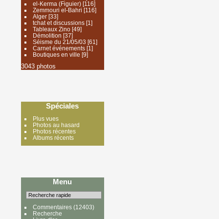
el-Kerma (Figuier)
[116]
Zemmouri el-Bahri
[116]
Alger
[33]
tchat et discussions
[1]
Tableaux Zino
[49]
Démolition
[37]
Séisme du 21/05/03
[61]
Carnet événements
[1]
Boutiques en ville
[9]
3043 photos
Spéciales
Plus vues
Photos au hasard
Photos récentes
Albums récents
Menu
Commentaires
(12403)
Recherche