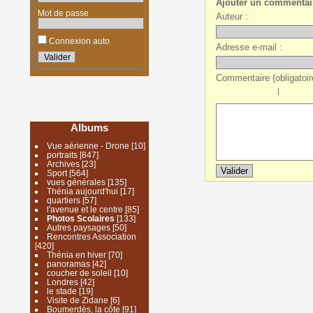
Ajouter un commentai
Mot de passe
Auteur :
Connexion auto
Adresse e-mail :
Commentaire (obligatoire
|
Albums
Vue aérienne - Drone
[10]
portraits
[847]
Archives
[23]
Sport
[564]
vues générales
[135]
Thénia aujourd'hui
[17]
quartiers
[57]
l'avenue et le centre
[85]
Photos Scolaires
[133]
Autres paysages
[50]
Rencontres Association
[420]
Thénia en hiver
[70]
panoramas
[42]
coucher de soleil
[10]
Londres
[42]
le stade
[19]
Visite de Zidane
[6]
Boumerdès, la côte
[91]