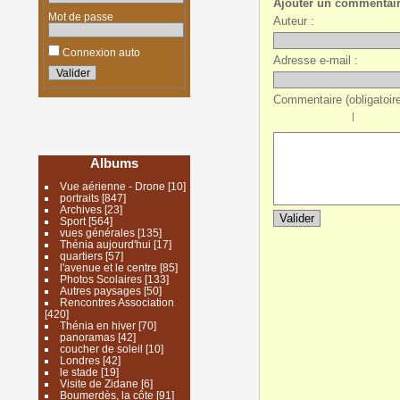
Ajouter un commentai
Mot de passe
Auteur :
Connexion auto
Adresse e-mail :
Commentaire (obligatoire
|
Albums
Vue aérienne - Drone
[10]
portraits
[847]
Archives
[23]
Sport
[564]
vues générales
[135]
Thénia aujourd'hui
[17]
quartiers
[57]
l'avenue et le centre
[85]
Photos Scolaires
[133]
Autres paysages
[50]
Rencontres Association
[420]
Thénia en hiver
[70]
panoramas
[42]
coucher de soleil
[10]
Londres
[42]
le stade
[19]
Visite de Zidane
[6]
Boumerdès, la côte
[91]