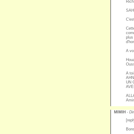
Rich
SAH
C'es
Cett
comm
plus
d'h
A vo
Houa
Ous
A to
AHN
UN 
AVE
ALL
Ami
MIMIH
-
Di
[rep
Bons