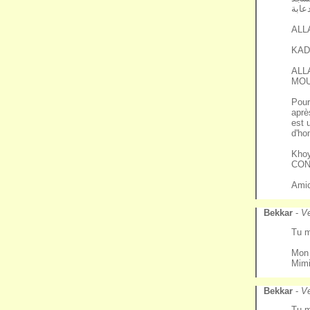
ALL
KAD
ALL
MO
Pour
aprè
est 
d'ho
Kho
CON
Amic
Bekkar
-
Ve
Tu m
Mon 
Mimi
Bekkar
-
Ve
Tu m