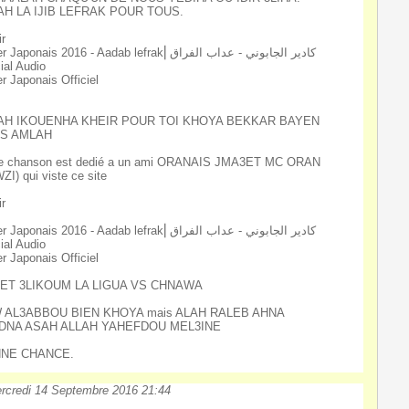
AH LA IJIB LEFRAK POUR TOUS.
ir
aponais 2016 - Aadab lefrak⎜كادير الجابوني - عداب الفراق
cial Audio
r Japonais Officiel
AH IKOUENHA KHEIR POUR TOI KHOYA BEKKAR BAYEN
S AMLAH
te chanson est dedié a un ami ORANAIS JMA3ET MC ORAN
ZI) qui viste ce site
ir
aponais 2016 - Aadab lefrak⎜كادير الجابوني - عداب الفراق
cial Audio
r Japonais Officiel
ET 3LIKOUM LA LIGUA VS CHNAWA
 AL3ABBOU BIEN KHOYA mais ALAH RALEB AHNA
DNA ASAH ALLAH YAHEFDOU MEL3INE
NE CHANCE.
rcredi 14 Septembre 2016 21:44