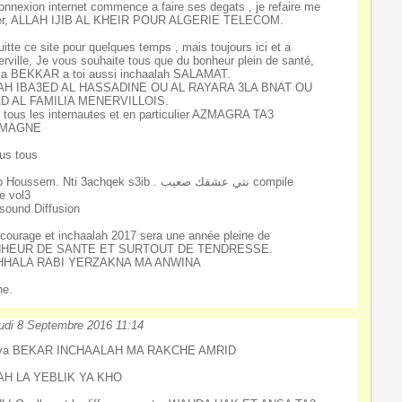
onnexion internet commence a faire ses degats , je refaire me
irer, ALLAH IJIB AL KHEIR POUR ALGERIE TELECOM.
uitte ce site pour quelques temps , mais toujours ici et a
rville, Je vous souhaite tous que du bonheur plein de santé,
a BEKKAR a toi aussi inchaalah SALAMAT.
AH IBA3ED AL HASSADINE OU AL RAYARA 3LA BNAT OU
D AL FAMILIA MENERVILLOIS.
 tous les internautes et en particulier AZMAGRA TA3
LMAGNE
us tous
ussem. Nti 3achqek s3ib . نتي عشقك صعيب compile
e vol3
sound Diffusion
courage et inchaalah 2017 sera une année pleine de
HEUR DE SANTE ET SURTOUT DE TENDRESSE.
HHALA RABI YERZAKNA MA ANWINA
ne.
udi 8 Septembre 2016 11:14
ya BEKAR INCHAALAH MA RAKCHE AMRID
AH LA YEBLIK YA KHO