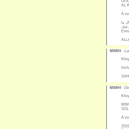
GOUL
AL 
A vo
ل ما
فيك
Enna
ALL
MIMIH
-
Lu
Kho
Inch
SAH
MIMIH
-
Di
Khoy
MIMI
SOL
A vo