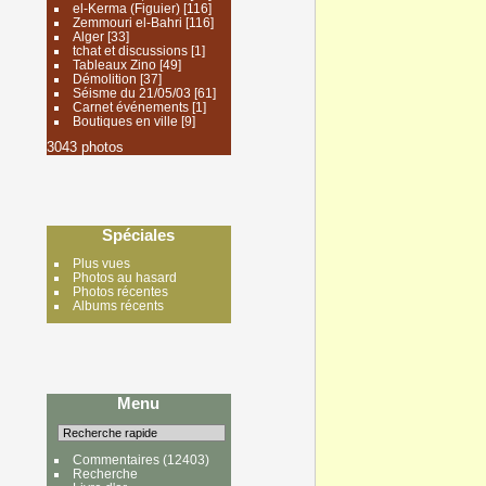
el-Kerma (Figuier)
[116]
Zemmouri el-Bahri
[116]
Alger
[33]
tchat et discussions
[1]
Tableaux Zino
[49]
Démolition
[37]
Séisme du 21/05/03
[61]
Carnet événements
[1]
Boutiques en ville
[9]
3043 photos
Spéciales
Plus vues
Photos au hasard
Photos récentes
Albums récents
Menu
Commentaires
(12403)
Recherche