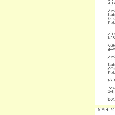
ALL
A vo
Kader J
Offi
Kade
ALL
NAS
Cet
(FAW
A vo
Kader J
Offi
Kade
RAH
YAW
3AN
BON
MIMIH
-
Me