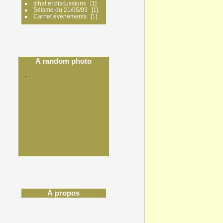
tchat et discussions
1
Séisme du 21/05/03
1
Carnet événements
1
A random photo
À propos