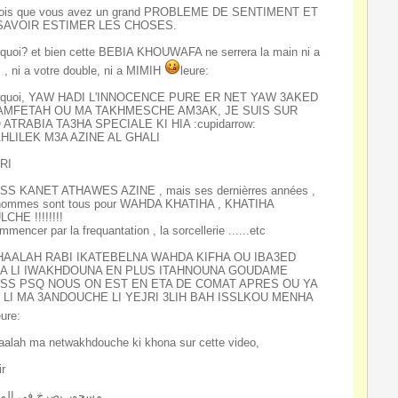
vois que vous avez un grand PROBLEME DE SENTIMENT ET
SAVOIR ESTIMER LES CHOSES.
quoi? et bien cette BEBIA KHOUWAFA ne serrera la main ni a
 , ni a votre double, ni a MIMIH
leure:
rquoi, YAW HADI L'INNOCENCE PURE ER NET YAW 3AKED
AMFETAH OU MA TAKHMESCHE AM3AK, JE SUIS SUR
 ATRABIA TA3HA SPECIALE KI HIA :cupidarrow:
AHLILEK M3A AZINE AL GHALI
RI
SS KANET ATHAWES AZINE , mais ses dernièrres années ,
 hommes sont tous pour WAHDA KHATIHA , KHATIHA
CHE !!!!!!!!
mmencer par la frequantation , la sorcellerie ......etc
HAALAH RABI IKATEBELNA WAHDA KIFHA OU IBA3ED
NA LI IWAKHDOUNA EN PLUS ITAHNOUNA GOUDAME
SS PSQ NOUS ON EST EN ETA DE COMAT APRES OU YA
L LI MA 3ANDOUCHE LI YEJRI 3LIH BAH ISSLKOU MENHA
eure:
aalah ma netwakhdouche ki khona sur cette video,
ir
مسحور يصرخ في الم