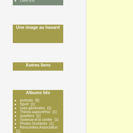
Livre d'or
Une image au hasard
Autres liens
Albums liés
portraits
5
Sport
1
vues générales
1
Thénia aujourd'hui
1
quartiers
1
l'avenue et le centre
1
Photos Scolaires
1
Rencontres Association
1