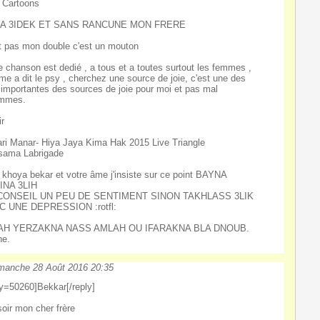
 Cartoons
A 3IDEK ET SANS RANCUNE MON FRERE
t pas mon double c'est un mouton
e chanson est dedié , a tous et a toutes surtout les femmes ,
e a dit le psy , cherchez une source de joie, c'est une des
 importantes des sources de joie pour moi et pas mal
ommes.
ir
ri Manar- Hiya Jaya Kima Hak 2015 Live Triangle
sama Labrigade
i khoya bekar et votre âme j'insiste sur ce point BAYNA
INA 3LIH
CONSEIL UN PEU DE SENTIMENT SINON TAKHLASS 3LIK
C UNE DEPRESSION :rotfl:
AH YERZAKNA NASS AMLAH OU IFARAKNA BLA DNOUB.
ne.
manche 28 Août 2016 20:35
ly=50260]Bekkar[/reply]
oir mon cher frère