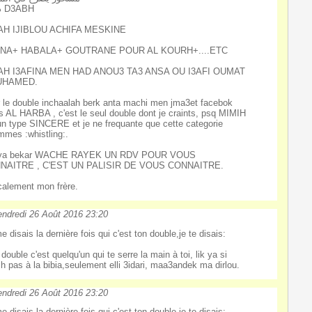
دعابة D3ABH
AH IJIBLOU ACHIFA MESKINE
NA+ HABALA+ GOUTRANE POUR AL KOURH+....ETC
AH I3AFINA MEN HAD ANOU3 TA3 ANSA OU I3AFI OUMAT
UHAMED.
 le double inchaalah berk anta machi men jma3et facebok
s AL HARBA , c'est le seul double dont je craints, psq MIMIH
un type SINCERE et je ne frequante que cette categorie
mmes :whistling:.
ya bekar WACHE RAYEK UN RDV POUR VOUS
NAITRE , C'EST UN PALISIR DE VOUS CONNAITRE.
alement mon frère.
ndredi 26 Août 2016 23:20
e disais la dernière fois qui c'est ton double,je te disais:
double c'est quelqu'un qui te serre la main à toi, lik ya si
h pas à la bibia,seulement elli 3idari, maa3andek ma dirlou.
ndredi 26 Août 2016 23:20
e disais la dernière fois qui c'est ton double,je te disais: