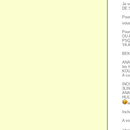
Je 
DE 
Pour
vous
Pou
OU 
PSQ
YA 
BEK
ANA
les
KOUL
A co
INC
3LI
ANA
HLI
l
Inch
A vo
سجد