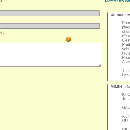
re
Montrer les co
Un menervi
Pour
plac
etio
) :
c'es
|
|
|
|
C'es
Prud
yahf
faut
Pour
A vo
The 
La v
MIMIH
-
Sa
KHO
Je n
GAL
A J
OU 
INC