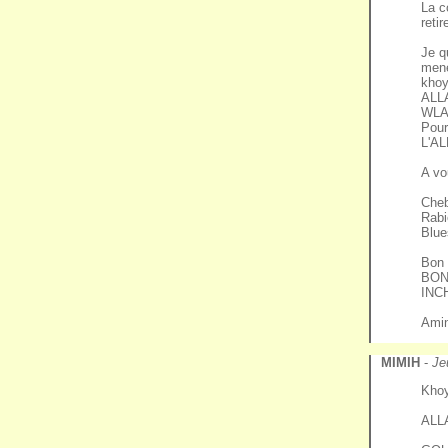
La c
ret
Je q
mene
khoy
ALL
WLA
Pour
L'A
A vo
Cheb Ho
Rabi
Blue
Bon 
BON
INC
Ami
MIMIH
-
Je
Kho
ALL