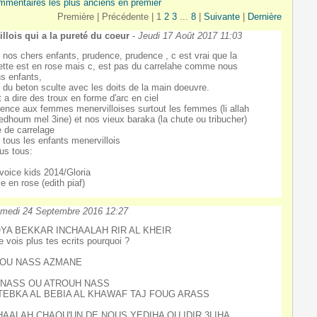
mmentaires les plus anciens en premier
Première |
Précédente |
1
2
3
...
8
|
Suivante
|
Dernière
llois qui a la pureté du coeur
-
Jeudi 17 Août 2017 11:03
 nos chers enfants, prudence, prudence , c est vrai que la
ette est en rose mais c, est pas du carrelahe comme nous
ns enfants,
t du beton sculte avec les doits de la main doeuvre.
t a dire des troux en forme d'arc en ciel
ence aux femmes menervilloises surtout les femmes (li allah
edhoum mel 3ine) et nos vieux baraka (la chute ou tribucher)
e de carrelage
 tous les enfants menervillois
us tous:
voice kids 2014/Gloria
ie en rose (edith piaf)
medi 24 Septembre 2016 12:27
YA BEKKAR INCHAALAH RIR AL KHEIR
e vois plus tes ecrits pourquoi ?
OU NASS AZMANE
I NASS OU ATROUH NASS
TEBKA AL BEBIA AL KHAWAF TAJ FOUG ARASS
HAALAH CHAQU'UN DE NOUS YEDIHA OU IDIR 3LIHA.