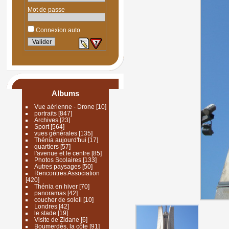
Mot de passe
Connexion auto
Albums
Vue aérienne - Drone
[10]
portraits
[847]
Archives
[23]
Sport
[564]
vues générales
[135]
Thénia aujourd'hui
[17]
quartiers
[57]
l'avenue et le centre
[85]
Photos Scolaires
[133]
Autres paysages
[50]
Rencontres Association
[420]
Thénia en hiver
[70]
panoramas
[42]
coucher de soleil
[10]
Londres
[42]
le stade
[19]
Visite de Zidane
[6]
Boumerdès, la côte
[91]