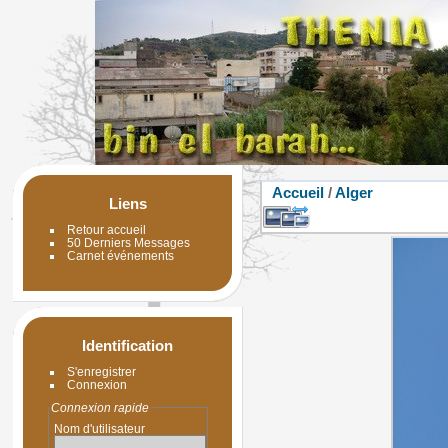
Accueil
/
Alger
Liens
Retour accueil
50 Derniers Messages
Carnet événements
Identification
S'enregistrer
Connexion
Connexion rapide
Nom d'utilisateur