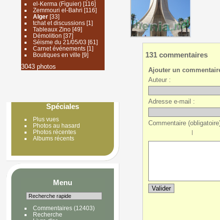
el-Kerma (Figuier)
[116]
Zemmouri el-Bahri
[116]
Alger
[33]
tchat et discussions
[1]
Tableaux Zino
[49]
Démolition
[37]
Séisme du 21/05/03
[61]
Carnet événements
[1]
131 commentaires
Boutiques en ville
[9]
3043 photos
Ajouter un commentair
Auteur :
Adresse e-mail :
Spéciales
Plus vues
Commentaire (obligatoire)
Photos au hasard
Photos récentes
|
Albums récents
Menu
Commentaires
(12403)
Recherche