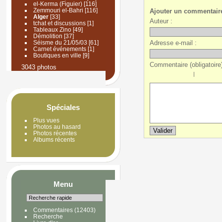
el-Kerma (Figuier)
[116]
Zemmouri el-Bahri
[116]
Ajouter un commentair
Alger
[33]
Auteur :
tchat et discussions
[1]
Tableaux Zino
[49]
Démolition
[37]
Adresse e-mail :
Séisme du 21/05/03
[61]
Carnet événements
[1]
Boutiques en ville
[9]
Commentaire (obligatoire)
3043 photos
|
Spéciales
Plus vues
Photos au hasard
Photos récentes
Albums récents
Menu
Commentaires
(12403)
Recherche