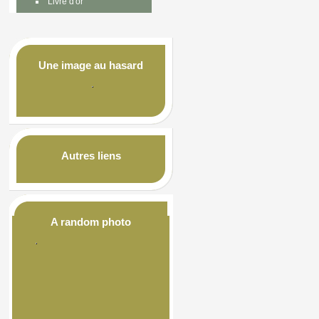
Livre d'or
Une image au hasard
Autres liens
A random photo