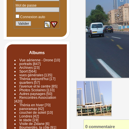
Mot de passe
Connexion auto
Albums
Vue aérienne - Drone
[10]
portraits
[847]
Archives
[23]
Sport
[564]
vues générales
[135]
Thénia aujourd'hui
[17]
quartiers
[57]
l'avenue et le centre
[85]
Photos Scolaires
[133]
Autres paysages
[50]
Rencontres Association
[420]
Thénia en hiver
[70]
panoramas
[42]
coucher de soleil
[10]
Londres
[42]
le stade
[19]
Visite de Zidane
[6]
0 commentaire
Boumerdès, la côte
[91]