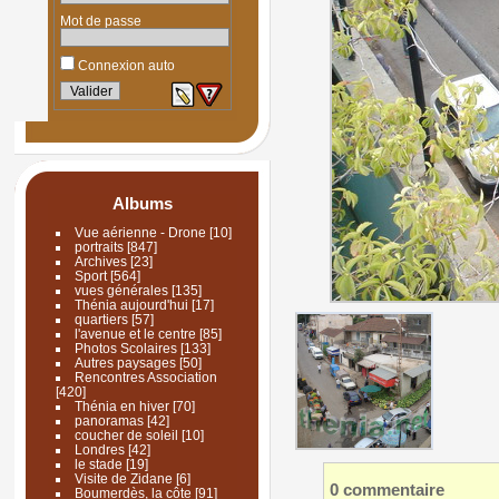
Mot de passe
Connexion auto
Albums
Vue aérienne - Drone
[10]
portraits
[847]
Archives
[23]
Sport
[564]
vues générales
[135]
Thénia aujourd'hui
[17]
quartiers
[57]
l'avenue et le centre
[85]
Photos Scolaires
[133]
Autres paysages
[50]
Rencontres Association
[420]
Thénia en hiver
[70]
panoramas
[42]
coucher de soleil
[10]
Londres
[42]
le stade
[19]
Visite de Zidane
[6]
0 commentaire
Boumerdès, la côte
[91]