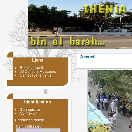
Accueil
Liens
Retour accueil
50 Derniers Messages
Carnet événements
Identification
S'enregistrer
Connexion
Connexion rapide
Nom d'utilisateur