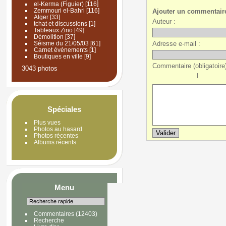
el-Kerma (Figuier)
[116]
Zemmouri el-Bahri
[116]
Ajouter un commentair
Alger
[33]
Auteur :
tchat et discussions
[1]
Tableaux Zino
[49]
Démolition
[37]
Adresse e-mail :
Séisme du 21/05/03
[61]
Carnet événements
[1]
Boutiques en ville
[9]
Commentaire (obligatoire)
3043 photos
|
Spéciales
Plus vues
Photos au hasard
Photos récentes
Albums récents
Menu
Commentaires
(12403)
Recherche