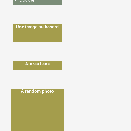
Livre d'or
Une image au hasard
Autres liens
A random photo