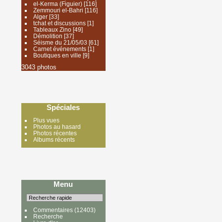
el-Kerma (Figuier)
[116]
Zemmouri el-Bahri
[116]
Alger
[33]
tchat et discussions
[1]
Tableaux Zino
[49]
Démolition
[37]
Séisme du 21/05/03
[61]
Carnet événements
[1]
Boutiques en ville
[9]
3043 photos
Spéciales
Plus vues
Photos au hasard
Photos récentes
Albums récents
Menu
Commentaires
(12403)
Recherche