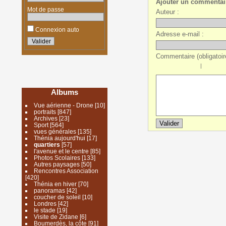
Ajouter un commentai
Mot de passe
Auteur :
Connexion auto
Adresse e-mail :
Commentaire (obligatoire
|
Albums
Vue aérienne - Drone
[10]
portraits
[847]
Archives
[23]
Sport
[564]
vues générales
[135]
Thénia aujourd'hui
[17]
quartiers
[57]
l'avenue et le centre
[85]
Photos Scolaires
[133]
Autres paysages
[50]
Rencontres Association
[420]
Thénia en hiver
[70]
panoramas
[42]
coucher de soleil
[10]
Londres
[42]
le stade
[19]
Visite de Zidane
[6]
Boumerdès, la côte
[91]