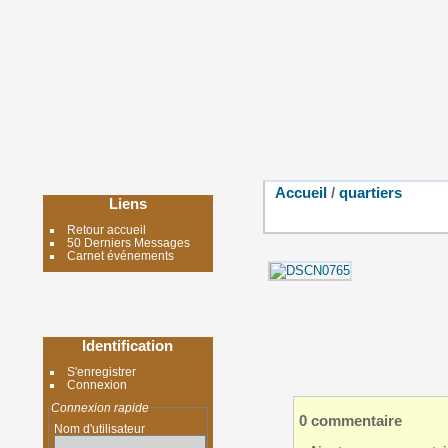
Accueil
/
quartiers
Liens
Retour accueil
50 Derniers Messages
Carnet événements
Identification
S'enregistrer
Connexion
Connexion rapide
0 commentaire
Nom d'utilisateur