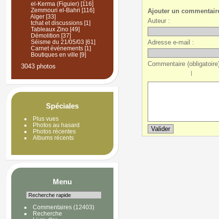
el-Kerma (Figuier)
[116]
Zemmouri el-Bahri
[116]
Ajouter un commentair
Alger
[33]
Auteur :
tchat et discussions
[1]
Tableaux Zino
[49]
Démolition
[37]
Adresse e-mail :
Séisme du 21/05/03
[61]
Carnet événements
[1]
Boutiques en ville
[9]
Commentaire (obligatoire)
3043 photos
|
Spéciales
Plus vues
Photos au hasard
Photos récentes
Albums récents
Menu
Commentaires
(12403)
Recherche