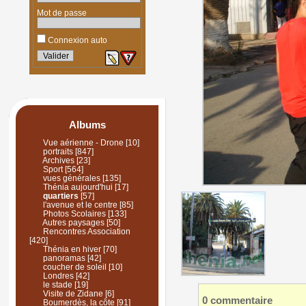
Mot de passe
Connexion auto
Albums
Vue aérienne - Drone
[10]
portraits
[847]
Archives
[23]
Sport
[564]
vues générales
[135]
Thénia aujourd'hui
[17]
quartiers
[57]
l'avenue et le centre
[85]
Photos Scolaires
[133]
Autres paysages
[50]
Rencontres Association
[420]
Thénia en hiver
[70]
panoramas
[42]
coucher de soleil
[10]
Londres
[42]
le stade
[19]
Visite de Zidane
[6]
0 commentaire
Boumerdès, la côte
[91]