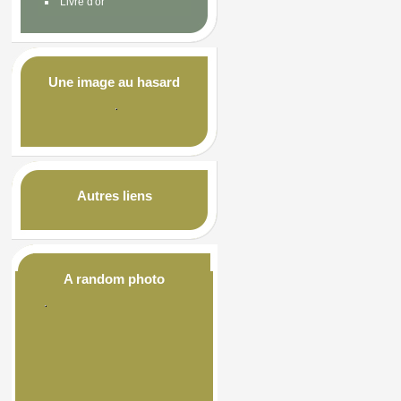
Livre d'or
Une image au hasard
Autres liens
A random photo