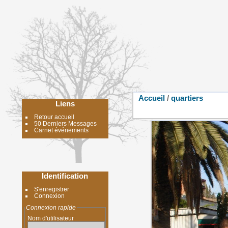
Accueil
/
quartiers
Liens
Retour accueil
50 Derniers Messages
Carnet événements
Identification
S'enregistrer
Connexion
Connexion rapide
Nom d'utilisateur