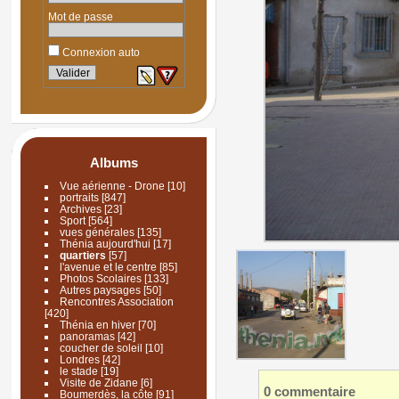
Mot de passe
Connexion auto
Albums
Vue aérienne - Drone
[10]
portraits
[847]
Archives
[23]
Sport
[564]
vues générales
[135]
Thénia aujourd'hui
[17]
quartiers
[57]
l'avenue et le centre
[85]
Photos Scolaires
[133]
Autres paysages
[50]
Rencontres Association
[420]
Thénia en hiver
[70]
panoramas
[42]
coucher de soleil
[10]
Londres
[42]
le stade
[19]
Visite de Zidane
[6]
0 commentaire
Boumerdès, la côte
[91]