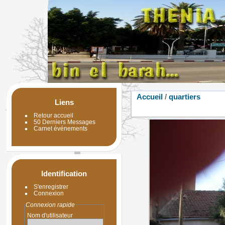
Accueil
/
quartiers
Liens
Retour accueil
50 Derniers Messages
Carnet événements
Identification
S'enregistrer
Connexion
Connexion rapide
Nom d'utilisateur