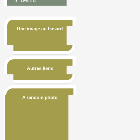
Livre d'or
Une image au hasard
Autres liens
A random photo