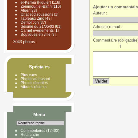
el-Kerma (Figuier)
[116]
Zemmouri el-Bahri
[116]
Ajouter un commentair
Alger
[33]
Auteur :
tchat et discussions
[1]
Tableaux Zino
[49]
Démolition
[37]
Adresse e-mail :
Séisme du 21/05/03
[61]
Carnet événements
[1]
Boutiques en ville
[9]
Commentaire (obligatoire)
3043 photos
|
Spéciales
Plus vues
Photos au hasard
Photos récentes
Albums récents
Menu
Commentaires
(12403)
Recherche