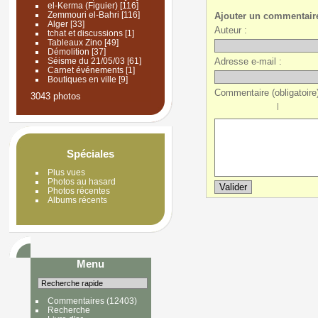
el-Kerma (Figuier)
[116]
Zemmouri el-Bahri
[116]
Ajouter un commentair
Alger
[33]
Auteur :
tchat et discussions
[1]
Tableaux Zino
[49]
Démolition
[37]
Adresse e-mail :
Séisme du 21/05/03
[61]
Carnet événements
[1]
Boutiques en ville
[9]
Commentaire (obligatoire)
3043 photos
|
Spéciales
Plus vues
Photos au hasard
Photos récentes
Albums récents
Menu
Commentaires
(12403)
Recherche