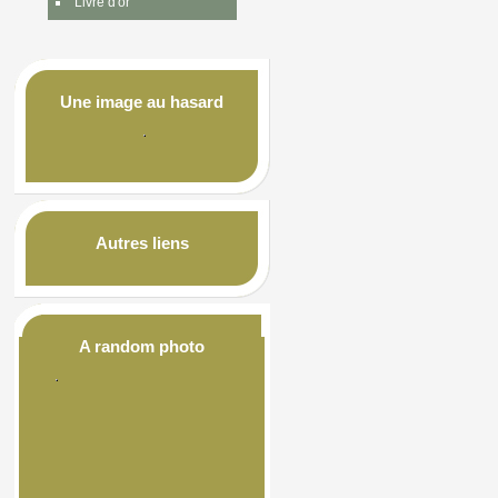
Livre d'or
Une image au hasard
Autres liens
A random photo