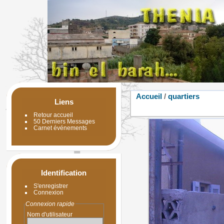
Accueil
/
quartiers
Liens
Retour accueil
50 Derniers Messages
Carnet événements
Identification
S'enregistrer
Connexion
Connexion rapide
Nom d'utilisateur