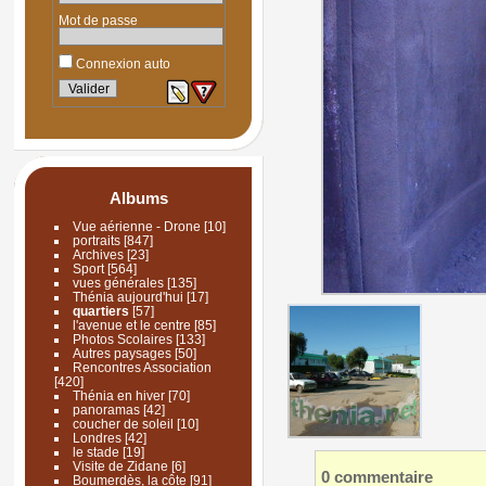
Mot de passe
Connexion auto
Albums
Vue aérienne - Drone
[10]
portraits
[847]
Archives
[23]
Sport
[564]
vues générales
[135]
Thénia aujourd'hui
[17]
quartiers
[57]
l'avenue et le centre
[85]
Photos Scolaires
[133]
Autres paysages
[50]
Rencontres Association
[420]
Thénia en hiver
[70]
panoramas
[42]
coucher de soleil
[10]
Londres
[42]
le stade
[19]
Visite de Zidane
[6]
0 commentaire
Boumerdès, la côte
[91]