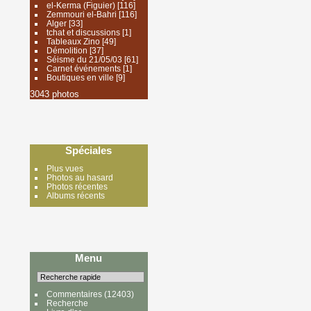
el-Kerma (Figuier)
[116]
Zemmouri el-Bahri
[116]
Alger
[33]
tchat et discussions
[1]
Tableaux Zino
[49]
Démolition
[37]
Séisme du 21/05/03
[61]
Carnet événements
[1]
Boutiques en ville
[9]
3043 photos
Spéciales
Plus vues
Photos au hasard
Photos récentes
Albums récents
Menu
Commentaires
(12403)
Recherche