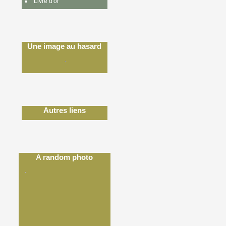
Livre d'or
Une image au hasard
Autres liens
A random photo