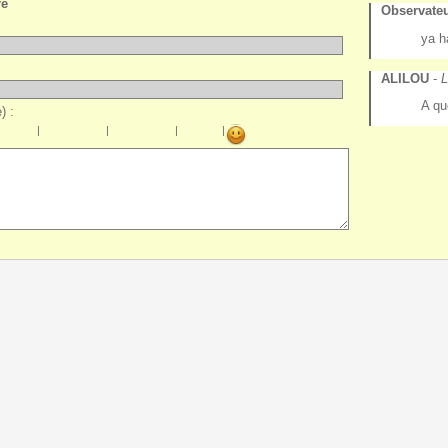
re
Observate
ya h
ALILOU
-
L
A qu
) :
|
|
|
|