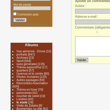
Ajouter un commentai
Mot de passe
Auteur :
Connexion auto
Adresse e-mail :
Commentaire (obligatoire
|
Albums
Vue aérienne - Drone
[10]
portraits
[847]
Archives
[23]
Sport
[564]
vues générales
[135]
Thénia aujourd'hui
[17]
quartiers
[57]
l'avenue et le centre
[85]
Photos Scolaires
[133]
Autres paysages
[50]
Rencontres Association
[420]
Thénia en hiver
[70]
panoramas
[42]
coucher de soleil
[10]
Londres
[42]
le stade
[19]
Visite de Zidane
[6]
Boumerdès, la côte
[91]