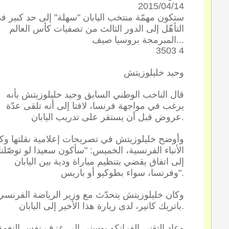
2015/04/14
ستكون مهمّة منتخب اليابان "سهلة" إلى حد كبير ف
التأهّل إلى الدور الثالث من تصفيات كأس العالم
المبرمجة بروسيا صيف...
3503 4
وحيد خليلوزيتش
قال الناخب الوطني السابق وحيد خليلوزيتش بأنه
يرغب في مواجهة فرنسا، لافتا إلى أنه تلقى عدّة
عروض قبل أن يستقر على تدريب اليابان.
وأوضح خليلوزيتش في تصريحات إعلامية نقلتها وكا
الأنباء الفرنسية، الخميس: "سأكون سعيدا لو توصّلنا
إلى اتفاق يقضي بتنظيم مباراة ودية بين اليابان
وفرنسا، سواء بطوكيو أو باريس".
وكان خليلوزيتش يتحدّث مع وزير الرياضة الفرنسي
باتريك كانير، لدى زيارة هذا الأخير إلى اليابان.
وعاد التقني الفرانكو بوسني إلى عزف نفس النغمة