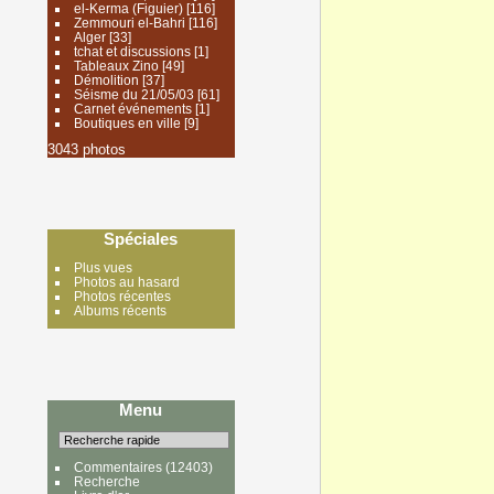
el-Kerma (Figuier)
[116]
Zemmouri el-Bahri
[116]
Alger
[33]
tchat et discussions
[1]
Tableaux Zino
[49]
Démolition
[37]
Séisme du 21/05/03
[61]
Carnet événements
[1]
Boutiques en ville
[9]
3043 photos
Spéciales
Plus vues
Photos au hasard
Photos récentes
Albums récents
Menu
Commentaires
(12403)
Recherche