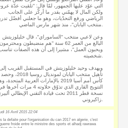
التي عوّد عليها الجمهور، لمّا قال: "تلقيت عدّة ع،
ولكن المال لا يهمّني بقدر ما أركّز على الجانب
الرياضي ورفع التحدّيات، وهو ما جعلني أفضّل تدر
منتخب اليابان"، منذ شهر مارس الماضي.
وعن لاعبي منتخب "الساموراي"، قال خليلوزيتش
البالغ من العمر 62 سنة "هم منضبطون ومحترمون
ويحبون العمل"، مشيرا إلى أن هذه الصفات تناسب
شخصيته.
ويهدف وحيد خليلوزيتش في المستقبل القريب إلى
تأهيل منتخب اليابان لمونديال روسيا 2018، وحصد
كأس أمم آسيا 2019 بالإمارات العربية المتحدة، و
التتويج القاري الذي تذوّق حلاوته 4 مرات آخرها 
نسخة قطر 2011 تحت قيادة التقني الإيطالي ألبير
زاكيروني.
udi 16 Avril 2015 22:04
s la defaite pour l'organisation du can 2017 en algerie, c'est
guerre froide entre le ministre des sports et alhadj rawrawa