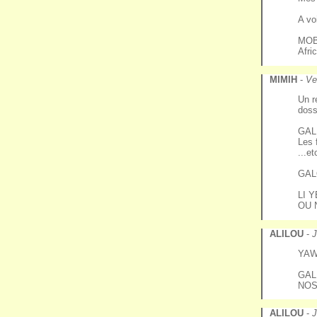
A vo
MOB 
Afri
MIMIH
-
Ve
Un r
doss
GAL
Les 
...e
GAL
LI 
OU 
ALILOU
-
J
YAW
GAL
NOS
ALILOU
-
J