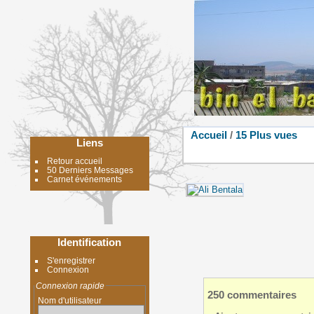
Accueil
/
15 Plus vues
Liens
Retour accueil
50 Derniers Messages
Carnet événements
Identification
S'enregistrer
Connexion
Connexion rapide
250 commentaires
Nom d'utilisateur