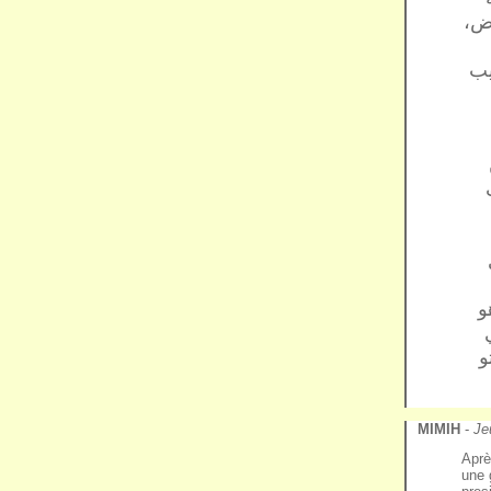
روض
يب
هو
في
تو
MIMIH
-
Je
Aprè
une 