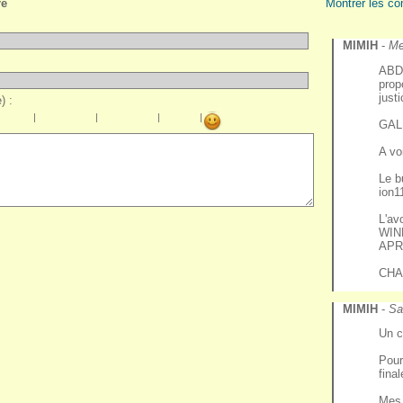
re
Montrer les co
MIMIH
-
Me
ABDE
prop
just
) :
|
|
|
|
GAL
A vo
Le b
ion1
L'av
WIN
APR
CHA
MIMIH
-
Sa
Un c
Pour
fina
Mes 