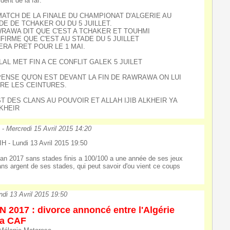
ident de la faf.
MATCH DE LA FINALE DU CHAMPIONAT D'ALGERIE AU
DE DE TCHAKER OU DU 5 JUILLET.
RAWA DIT QUE C'EST A TCHAKER ET TOUHMI
FIRME QUE C'EST AU STADE DU 5 JUILLET
SERA PRET POUR LE 1 MAI.
LAL MET FIN A CE CONFLIT GALEK 5 JUILET
PENSE QU'ON EST DEVANT LA FIN DE RAWRAWA ON LUI
RE LES CEINTURES.
ST DES CLANS AU POUVOIR ET ALLAH IJIB ALKHEIR YA
KHEIR
N
-
Mercredi 15 Avril 2015 14:20
H - Lundi 13 Avril 2015 19:50
an 2017 sans stades finis a 100/100 a une année de ses jeux
ans argent de ses stades, qui peut savoir d'ou vient ce coups
ndi 13 Avril 2015 19:50
 2017 : divorce annoncé entre l'Algérie
la CAF