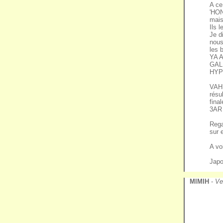
A ce
'HO
mais
Ils l
Je d
nous
les 
YA 
GAL
HYP
VAHI
résu
fina
3AR
Rega
sur 
A vo
Japo
MIMIH
-
Ve