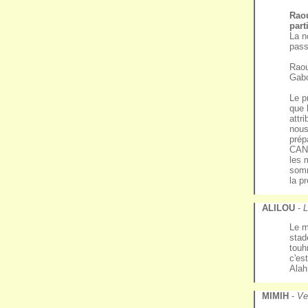
Raou
part
La n
pas
Raou
Gab
Le p
que 
attr
nous
prép
CAN 
les 
somm
la p
ALILOU
-
L
Le m
stad
touh
c'es
Alah
MIMIH
-
Ve