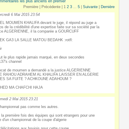
mmentaires les plus anciens en premier
Première |
Précédente |
1
2
3
...
5
|
Suivante
|
Dernière
rcredi 6 Mai 2015 23:54
L MOUMEN KHALIFA devant le juge, il répond au juge a
os de la crédibilité d'une expertise faite sur sa société par la
ice ALGERIENNE, il la comparée a GOURCUFF
EK GA3 LA SALLE MATOU BEDAHK :rotfl:
ir
ut le plus rapide jamais marqué, en deux secondes
137's channel
ocat de moumen a demandé a la justice ALGERIENNE
E RAHOU ADRAHEM AL KHALIFA LAISSER EN ALGERIE
ES SA FUITE ? ACHKOUNE ADAHOUM ?
HED MA CHAFCHI HAJA
medi 2 Mai 2015 23:21
hampionnat pas comme les autres.
 la première fois des équipes qui sont etrangers pour une
le d'un championnat de la coupe d'algerie
félicitations aux boujois pour cette coupe.