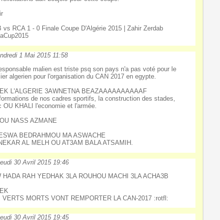
ir
vs RCA 1 - 0 Finale Coupe D'Algérie 2015 | Zahir Zerdab
caCup2015
ndredi 1 Mai 2015 11:58
esponsable malien est triste psq son pays n'a pas voté pour le
ier algerien pour l'organisation du CAN 2017 en egypte.
EK L'ALGERIE 3AWNETNA BEAZAAAAAAAAAAF
formations de nos cadres sportifs, la construction des stades,
tc OU KHALI l'economie et l'armée.
OU NASS AZMANE
YESWA BEDRAHMOU MA ASWACHE
NEKAR AL MELH OU AT3AM BALA ATSAMIH.
eudi 30 Avril 2015 19:46
 HADA RAH YEDHAK 3LA ROUHOU MACHI 3LA ACHA3B
EK
 VERTS MORTS VONT REMPORTER LA CAN-2017 :rotfl:
eudi 30 Avril 2015 19:45