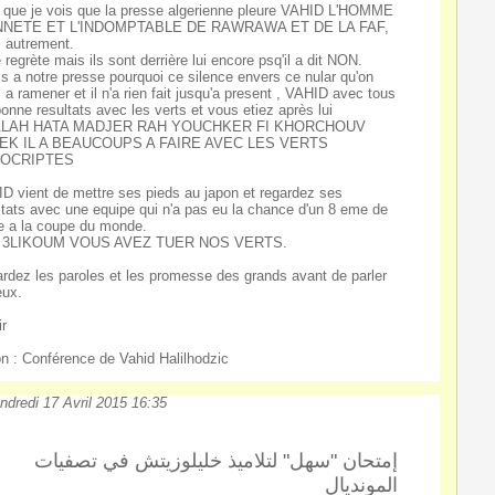
 que je vois que la presse algerienne pleure VAHID L'HOMME
NNETE ET L'INDOMPTABLE DE RAWRAWA ET DE LA FAF,
 autrement.
e regrète mais ils sont derrière lui encore psq'il a dit NON.
is a notre presse pourquoi ce silence envers ce nular qu'on
 a ramener et il n'a rien fait jusqu'a present , VAHID avec tous
bonne resultats avec les verts et vous etiez après lui
ALAH HATA MADJER RAH YOUCHKER FI KHORCHOUV
EK IL A BEAUCOUPS A FAIRE AVEC LES VERTS
OCRIPTES
D vient de mettre ses pieds au japon et regardez ses
ltats avec une equipe qui n'a pas eu la chance d'un 8 eme de
le a la coupe du monde.
 3LIKOUM VOUS AVEZ TUER NOS VERTS.
rdez les paroles et les promesse des grands avant de parler
eux.
ir
n : Conférence de Vahid Halilhodzic
ndredi 17 Avril 2015 16:35
إمتحان "سهل" لتلاميذ خليلوزيتش في تصفيات
المونديال