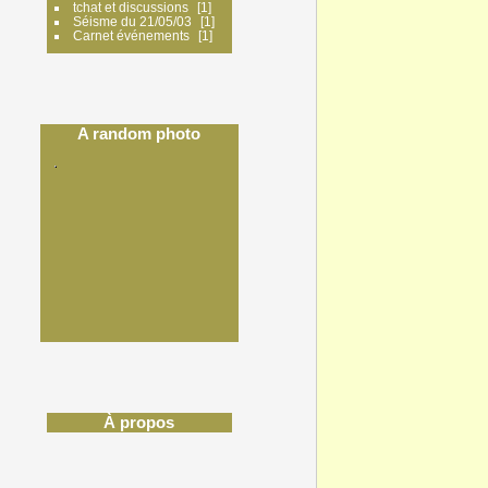
tchat et discussions
1
Séisme du 21/05/03
1
Carnet événements
1
A random photo
À propos