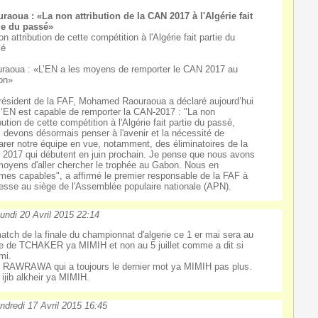
raoua : «La non attribution de la CAN 2017 à l'Algérie fait
ie du passé»
on attribution de cette compétition à l'Algérie fait partie du
sé
raoua : «L’EN a les moyens de remporter le CAN 2017 au
on»
résident de la FAF, Mohamed Raouraoua a déclaré aujourd’hui
l’EN est capable de remporter la CAN-2017 : "La non
ibution de cette compétition à l'Algérie fait partie du passé,
 devons désormais penser à l'avenir et la nécessité de
arer notre équipe en vue, notamment, des éliminatoires de la
2017 qui débutent en juin prochain. Je pense que nous avons
moyens d'aller chercher le trophée au Gabon. Nous en
es capables", a affirmé le premier responsable de la FAF à
resse au siège de l'Assemblée populaire nationale (APN).
undi 20 Avril 2015 22:14
atch de la finale du championnat d'algerie ce 1 er mai sera au
e de TCHAKER ya MIMIH et non au 5 juillet comme a dit si
mi.
t RAWRAWA qui a toujours le dernier mot ya MIMIH pas plus.
 ijib alkheir ya MIMIH.
ndredi 17 Avril 2015 16:45