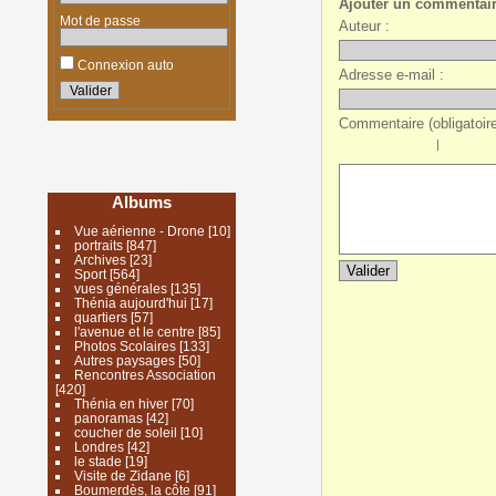
Ajouter un commentai
Mot de passe
Auteur :
Connexion auto
Adresse e-mail :
Commentaire (obligatoire
|
Albums
Vue aérienne - Drone
[10]
portraits
[847]
Archives
[23]
Sport
[564]
vues générales
[135]
Thénia aujourd'hui
[17]
quartiers
[57]
l'avenue et le centre
[85]
Photos Scolaires
[133]
Autres paysages
[50]
Rencontres Association
[420]
Thénia en hiver
[70]
panoramas
[42]
coucher de soleil
[10]
Londres
[42]
le stade
[19]
Visite de Zidane
[6]
Boumerdès, la côte
[91]