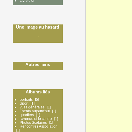
Livre d'or
Une image au hasard
Autres liens
Albums liés
portraits
5
Sport
1
vues générales
1
Thénia aujourd'hui
1
quartiers
1
l'avenue et le centre
1
Photos Scolaires
1
Rencontres Association
1