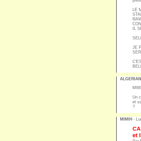
pres
LE 
STA
RAW
CON
IL 
SEL
JE 
SER
C'E
BEL
ALGERIA
MIMI
Un c
et s
?
MIMIH
-
Lu
CAN
et 