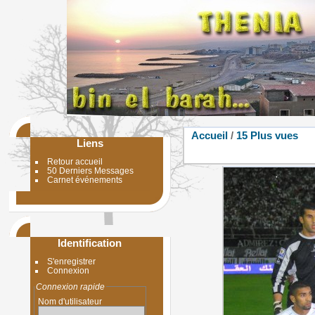
Accueil
/
15 Plus vues
Liens
Retour accueil
50 Derniers Messages
Carnet événements
Identification
S'enregistrer
Connexion
Connexion rapide
Nom d'utilisateur