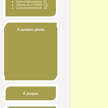
tchat et discussions
1
Séisme du 21/05/03
1
Carnet événements
1
A random photo
À propos