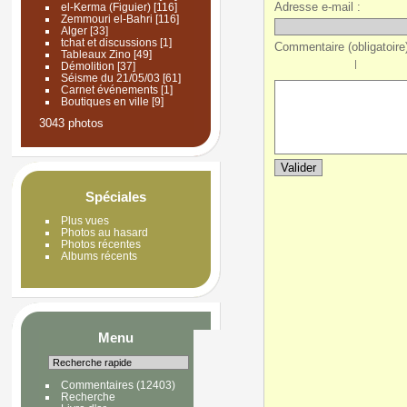
Adresse e-mail :
el-Kerma (Figuier)
[116]
Zemmouri el-Bahri
[116]
Alger
[33]
tchat et discussions
[1]
Commentaire (obligatoire)
Tableaux Zino
[49]
|
Démolition
[37]
Séisme du 21/05/03
[61]
Carnet événements
[1]
Boutiques en ville
[9]
3043 photos
Spéciales
Plus vues
Photos au hasard
Photos récentes
Albums récents
Menu
Commentaires
(12403)
Recherche