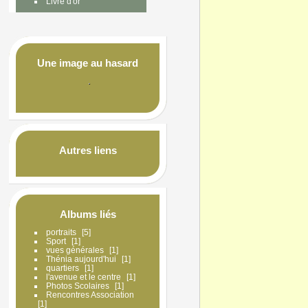
Livre d'or
Une image au hasard
Autres liens
Albums liés
portraits
5
Sport
1
vues générales
1
Thénia aujourd'hui
1
quartiers
1
l'avenue et le centre
1
Photos Scolaires
1
Rencontres Association
1