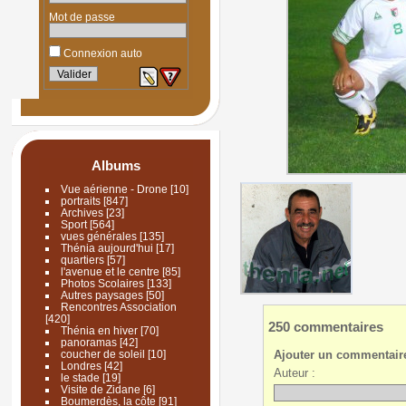
Mot de passe
Connexion auto
Albums
Vue aérienne - Drone
[10]
portraits
[847]
Archives
[23]
Sport
[564]
vues générales
[135]
Thénia aujourd'hui
[17]
quartiers
[57]
l'avenue et le centre
[85]
Photos Scolaires
[133]
Autres paysages
[50]
Rencontres Association
[420]
250 commentaires
Thénia en hiver
[70]
panoramas
[42]
Ajouter un commentair
coucher de soleil
[10]
Londres
[42]
Auteur :
le stade
[19]
Visite de Zidane
[6]
Boumerdès, la côte
[91]