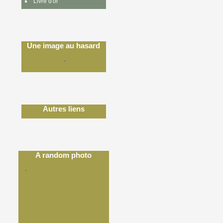
Livre d'or
Une image au hasard
Autres liens
A random photo