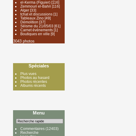
el-Kerma (Figuier)
[116]
Zemmouri el-Bahri
[116]
Alger
[33]
tchat et discussions
[1]
Tableaux Zino
[49]
Démolition
[37]
Séisme du 21/05/03
[61]
Carnet événements
[1]
Boutiques en ville
[9]
3043 photos
Spéciales
Plus vues
Photos au hasard
Photos récentes
Albums récents
Menu
Commentaires
(12403)
Recherche