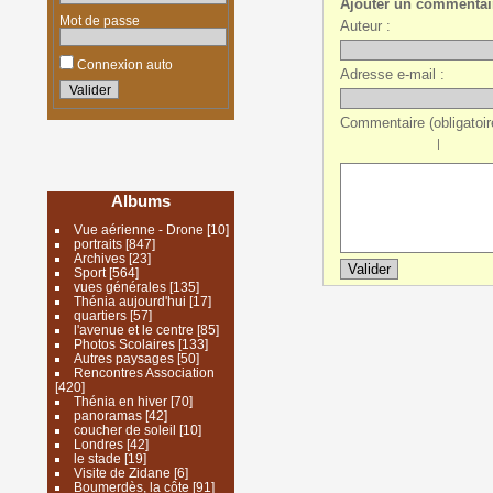
Ajouter un commentai
Mot de passe
Auteur :
Connexion auto
Adresse e-mail :
Commentaire (obligatoire
|
Albums
Vue aérienne - Drone
[10]
portraits
[847]
Archives
[23]
Sport
[564]
vues générales
[135]
Thénia aujourd'hui
[17]
quartiers
[57]
l'avenue et le centre
[85]
Photos Scolaires
[133]
Autres paysages
[50]
Rencontres Association
[420]
Thénia en hiver
[70]
panoramas
[42]
coucher de soleil
[10]
Londres
[42]
le stade
[19]
Visite de Zidane
[6]
Boumerdès, la côte
[91]