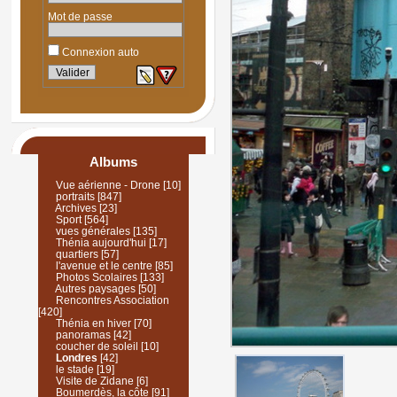
Mot de passe
Connexion auto
Albums
Vue aérienne - Drone
[10]
portraits
[847]
Archives
[23]
Sport
[564]
vues générales
[135]
Thénia aujourd'hui
[17]
quartiers
[57]
l'avenue et le centre
[85]
Photos Scolaires
[133]
Autres paysages
[50]
Rencontres Association
[420]
Thénia en hiver
[70]
panoramas
[42]
coucher de soleil
[10]
Londres
[42]
le stade
[19]
Visite de Zidane
[6]
Boumerdès, la côte
[91]