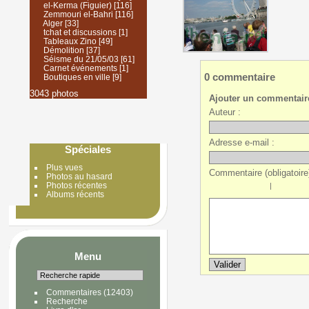
el-Kerma (Figuier)
[116]
Zemmouri el-Bahri
[116]
Alger
[33]
tchat et discussions
[1]
Tableaux Zino
[49]
Démolition
[37]
Séisme du 21/05/03
[61]
Carnet événements
[1]
0 commentaire
Boutiques en ville
[9]
3043 photos
Ajouter un commentair
Auteur :
Adresse e-mail :
Spéciales
Plus vues
Commentaire (obligatoire)
Photos au hasard
Photos récentes
|
Albums récents
Menu
Commentaires
(12403)
Recherche