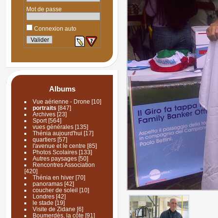
Mot de passe
Connexion auto
Albums
Vue aérienne - Drone
[10]
portraits
[847]
Archives
[23]
Sport
[564]
vues générales
[135]
Thénia aujourd'hui
[17]
quartiers
[57]
l'avenue et le centre
[85]
Photos Scolaires
[133]
Autres paysages
[50]
Rencontres Association
[420]
Thénia en hiver
[70]
panoramas
[42]
coucher de soleil
[10]
Londres
[42]
le stade
[19]
Visite de Zidane
[6]
Boumerdès, la côte
[91]