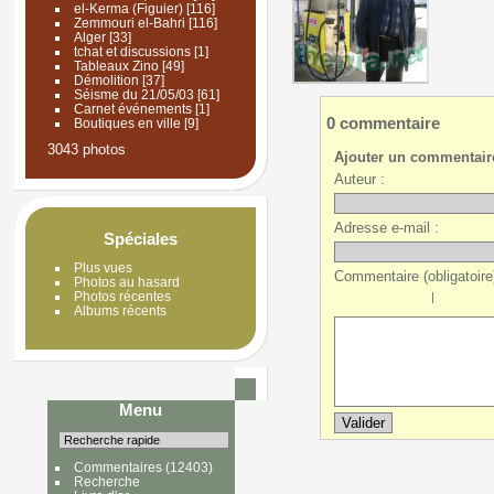
el-Kerma (Figuier)
[116]
Zemmouri el-Bahri
[116]
Alger
[33]
tchat et discussions
[1]
Tableaux Zino
[49]
Démolition
[37]
Séisme du 21/05/03
[61]
Carnet événements
[1]
0 commentaire
Boutiques en ville
[9]
3043 photos
Ajouter un commentair
Auteur :
Adresse e-mail :
Spéciales
Plus vues
Commentaire (obligatoire)
Photos au hasard
Photos récentes
|
Albums récents
Menu
Commentaires
(12403)
Recherche