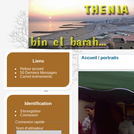
Accueil
/
portraits
Liens
Retour accueil
50 Derniers Messages
Carnet événements
Identification
S'enregistrer
Connexion
Connexion rapide
Nom d'utilisateur