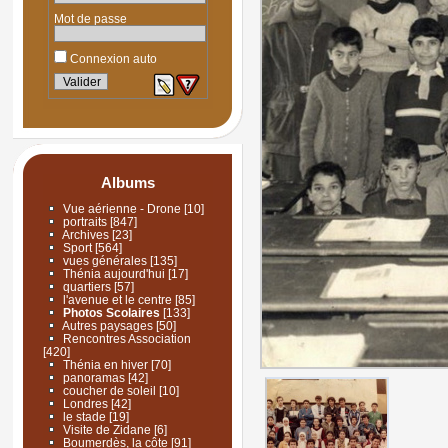
Mot de passe
Connexion auto
Albums
Vue aérienne - Drone
[10]
portraits
[847]
Archives
[23]
Sport
[564]
vues générales
[135]
Thénia aujourd'hui
[17]
quartiers
[57]
l'avenue et le centre
[85]
Photos Scolaires
[133]
Autres paysages
[50]
Rencontres Association
[420]
Thénia en hiver
[70]
panoramas
[42]
coucher de soleil
[10]
Londres
[42]
le stade
[19]
Visite de Zidane
[6]
Boumerdès, la côte
[91]