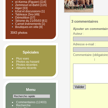
el-Kerma (Figuier)
[116]
Zemmouri el-Bahri
[116]
Alger
[33]
tchat et discussions
[1]
Tableaux Zino
[49]
Démolition
[37]
Séisme du 21/05/03
[61]
3 commentaires
Carnet événements
[1]
Boutiques en ville
[9]
Ajouter un commentair
3043 photos
Auteur :
Adresse e-mail :
Spéciales
Commentaire (obligatoire)
Plus vues
|
Photos au hasard
Photos récentes
Albums récents
Menu
Commentaires
(12403)
Recherche