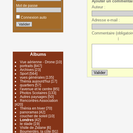
Ajouter un commentai
Mot de passe
Auteur :
Connexion auto
Adresse e-mail :
Commentaire (obligatoire
|
Albums
Vue aérienne - Drone
[10]
portraits
[847]
Archives
[23]
Sport
[564]
vues générales
[135]
Thénia aujourd'hui
[17]
quartiers
[57]
l'avenue et le centre
[85]
Photos Scolaires
[133]
Autres paysages
[50]
Rencontres Association
[420]
Thénia en hiver
[70]
panoramas
[42]
coucher de soleil
[10]
Londres
[42]
le stade
[19]
Visite de Zidane
[6]
Boumerdès, la côte
[91]