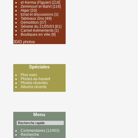
el-Kerma (Figuier)
[116]
Zemmouri el-Bahri
[116]
Alger
[33]
tchat et discussions
[1]
Tableaux Zino
[49]
Démolition
[37]
Séisme du 21/05/03
[61]
Carnet événements
[1]
Boutiques en ville
[9]
3043 photos
Spéciales
Plus vues
Photos au hasard
Photos récentes
Albums récents
Menu
Commentaires
(12403)
Recherche