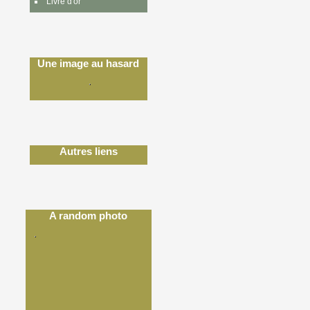
Livre d'or
Une image au hasard
Autres liens
A random photo