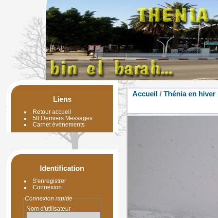
Accueil
/
Thénia en hiver
Liens
Retour accueil
50 Derniers Messages
Carnet événements
Identification
S'enregistrer
Connexion
Connexion rapide
Nom d'utilisateur