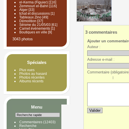
el-Kerma (Figuier)
[116]
Zemmouri el-Bahri
[116]
Alger
[33]
tchat et discussions
[1]
Tableaux Zino
[49]
Démolition
[37]
Séisme du 21/05/03
[61]
Carnet événements
[1]
3 commentaires
Boutiques en ville
[9]
3043 photos
Ajouter un commentair
Auteur :
Adresse e-mail :
Spéciales
Plus vues
Commentaire (obligatoire)
Photos au hasard
Photos récentes
|
Albums récents
Menu
Commentaires
(12403)
Recherche