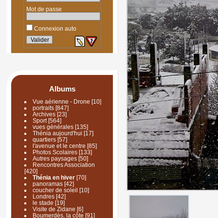
Mot de passe
Connexion auto
Albums
Vue aérienne - Drone
[10]
portraits
[847]
Archives
[23]
Sport
[564]
vues générales
[135]
Thénia aujourd'hui
[17]
quartiers
[57]
l'avenue et le centre
[85]
Photos Scolaires
[133]
Autres paysages
[50]
Rencontres Association
[420]
Thénia en hiver
[70]
panoramas
[42]
coucher de soleil
[10]
Londres
[42]
le stade
[19]
Visite de Zidane
[6]
Boumerdès, la côte
[91]