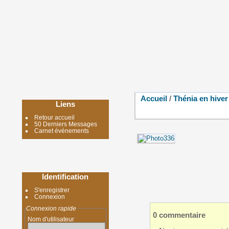
Accueil
/
Thénia en hiver
Liens
Retour accueil
50 Derniers Messages
Carnet événements
Identification
S'enregistrer
Connexion
Connexion rapide
0 commentaire
Nom d'utilisateur