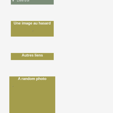
Livre d'or
Une image au hasard
Autres liens
A random photo