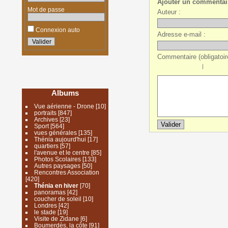
Ajouter un commentai
Mot de passe
Auteur :
Connexion auto
Adresse e-mail :
Commentaire (obligatoire
|
Albums
Vue aérienne - Drone
[10]
portraits
[847]
Archives
[23]
Sport
[564]
vues générales
[135]
Thénia aujourd'hui
[17]
quartiers
[57]
l'avenue et le centre
[85]
Photos Scolaires
[133]
Autres paysages
[50]
Rencontres Association
[420]
Thénia en hiver
[70]
panoramas
[42]
coucher de soleil
[10]
Londres
[42]
le stade
[19]
Visite de Zidane
[6]
Boumerdès, la côte
[91]