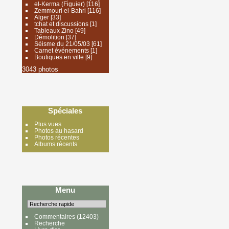
el-Kerma (Figuier)
[116]
Zemmouri el-Bahri
[116]
Alger
[33]
tchat et discussions
[1]
Tableaux Zino
[49]
Démolition
[37]
Séisme du 21/05/03
[61]
Carnet événements
[1]
Boutiques en ville
[9]
3043 photos
Spéciales
Plus vues
Photos au hasard
Photos récentes
Albums récents
Menu
Commentaires
(12403)
Recherche