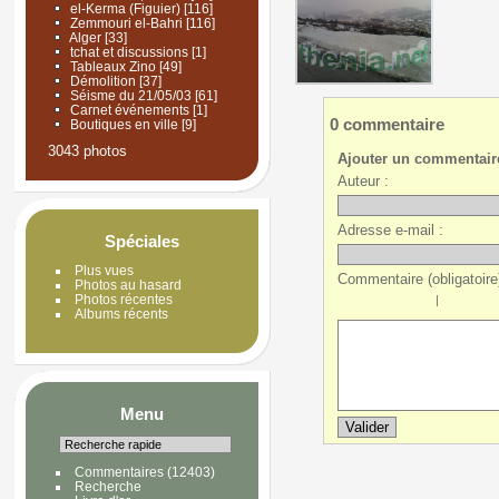
el-Kerma (Figuier)
[116]
Zemmouri el-Bahri
[116]
Alger
[33]
tchat et discussions
[1]
Tableaux Zino
[49]
Démolition
[37]
Séisme du 21/05/03
[61]
Carnet événements
[1]
0 commentaire
Boutiques en ville
[9]
3043 photos
Ajouter un commentair
Auteur :
Adresse e-mail :
Spéciales
Plus vues
Commentaire (obligatoire)
Photos au hasard
Photos récentes
|
Albums récents
Menu
Commentaires
(12403)
Recherche