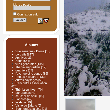
Mot de passe
Connexion auto
Albums
Vue aérienne - Drone
[10]
portraits
[847]
Archives
[23]
Sport
[564]
vues générales
[135]
Thénia aujourd'hui
[17]
quartiers
[57]
l'avenue et le centre
[85]
Photos Scolaires
[133]
Autres paysages
[50]
Rencontres Association
[420]
Thénia en hiver
[70]
panoramas
[42]
coucher de soleil
[10]
Londres
[42]
le stade
[19]
Visite de Zidane
[6]
Boumerdès, la côte
[91]