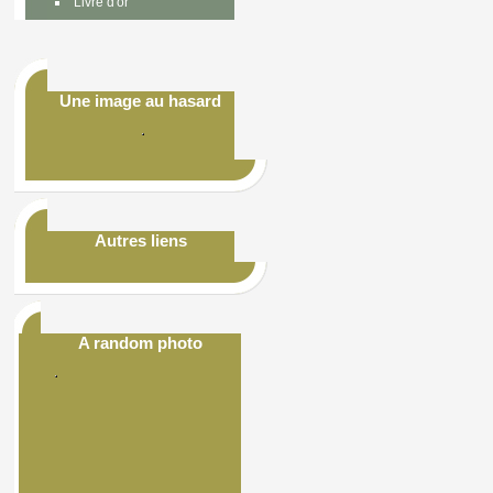
Livre d'or
Une image au hasard
Autres liens
A random photo