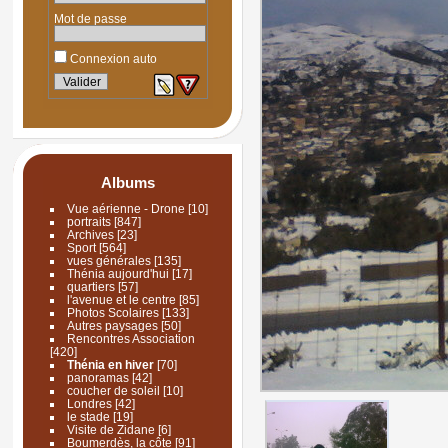
Mot de passe
Connexion auto
Albums
Vue aérienne - Drone
[10]
portraits
[847]
Archives
[23]
Sport
[564]
vues générales
[135]
Thénia aujourd'hui
[17]
quartiers
[57]
l'avenue et le centre
[85]
Photos Scolaires
[133]
Autres paysages
[50]
Rencontres Association
[420]
Thénia en hiver
[70]
panoramas
[42]
coucher de soleil
[10]
Londres
[42]
le stade
[19]
Visite de Zidane
[6]
Boumerdès, la côte
[91]