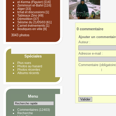
el-Kerma (Figuier)
[116]
Zemmouri el-Bahri
[116]
Alger
[33]
tchat et discussions
[1]
Tableaux Zino
[49]
Démolition
[37]
Séisme du 21/05/03
[61]
Carnet événements
[1]
0 commentaire
Boutiques en ville
[9]
3043 photos
Ajouter un commentair
Auteur :
Adresse e-mail :
Spéciales
Plus vues
Commentaire (obligatoire)
Photos au hasard
Photos récentes
|
Albums récents
Menu
Commentaires
(12403)
Recherche