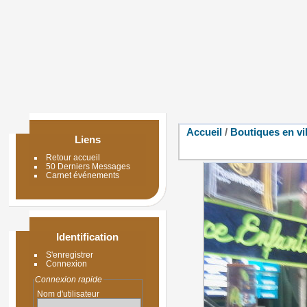
Accueil
/
Boutiques en vil
Liens
Retour accueil
50 Derniers Messages
Carnet événements
Identification
S'enregistrer
Connexion
Connexion rapide
Nom d'utilisateur