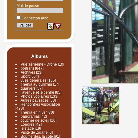
Mot de passe
Connexion auto
Albums
Vue aérienne - Drone
[10]
portraits
[847]
Archives
[23]
Sport
[564]
vues générales
[135]
Thénia aujourd'hui
[17]
quartiers
[57]
l'avenue et le centre
[85]
Photos Scolaires
[133]
Autres paysages
[50]
Rencontres Association
[420]
Thénia en hiver
[70]
panoramas
[42]
coucher de soleil
[10]
Londres
[42]
le stade
[19]
Visite de Zidane
[6]
Boumerdès, la côte
[91]