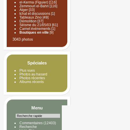
el-Kerma (Figuier)
[116]
Zemmouri el-Bahri
[116]
Alger
[33]
tchat et discussions
[1]
Tableaux Zino
[49]
Démolition
[37]
Séisme du 21/05/03
[61]
Carnet événements
[1]
Boutiques en ville
[9]
3043 photos
Spéciales
Plus vues
Photos au hasard
Photos récentes
Albums récents
Menu
Commentaires
(12403)
Recherche