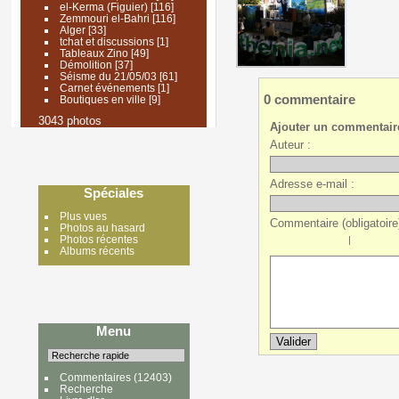
el-Kerma (Figuier)
[116]
Zemmouri el-Bahri
[116]
Alger
[33]
tchat et discussions
[1]
Tableaux Zino
[49]
Démolition
[37]
Séisme du 21/05/03
[61]
Carnet événements
[1]
0 commentaire
Boutiques en ville
[9]
3043 photos
Ajouter un commentair
Auteur :
Adresse e-mail :
Spéciales
Plus vues
Commentaire (obligatoire)
Photos au hasard
Photos récentes
|
Albums récents
Menu
Commentaires
(12403)
Recherche