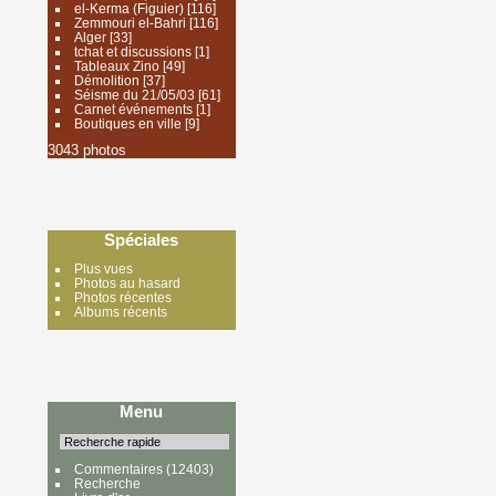
el-Kerma (Figuier)
[116]
Zemmouri el-Bahri
[116]
Alger
[33]
tchat et discussions
[1]
Tableaux Zino
[49]
Démolition
[37]
Séisme du 21/05/03
[61]
Carnet événements
[1]
Boutiques en ville
[9]
3043 photos
Spéciales
Plus vues
Photos au hasard
Photos récentes
Albums récents
Menu
Commentaires
(12403)
Recherche