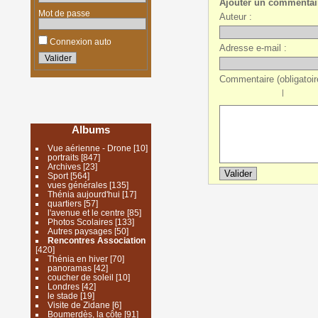
Ajouter un commentai
Mot de passe
Auteur :
Connexion auto
Adresse e-mail :
Commentaire (obligatoire
|
Albums
Vue aérienne - Drone
[10]
portraits
[847]
Archives
[23]
Sport
[564]
vues générales
[135]
Thénia aujourd'hui
[17]
quartiers
[57]
l'avenue et le centre
[85]
Photos Scolaires
[133]
Autres paysages
[50]
Rencontres Association
[420]
Thénia en hiver
[70]
panoramas
[42]
coucher de soleil
[10]
Londres
[42]
le stade
[19]
Visite de Zidane
[6]
Boumerdès, la côte
[91]