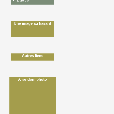
Livre d'or
Une image au hasard
Autres liens
A random photo