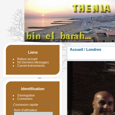
Accueil
/
Londres
Liens
Retour accueil
50 Derniers Messages
Carnet événements
Identification
S'enregistrer
Connexion
Connexion rapide
Nom d'utilisateur