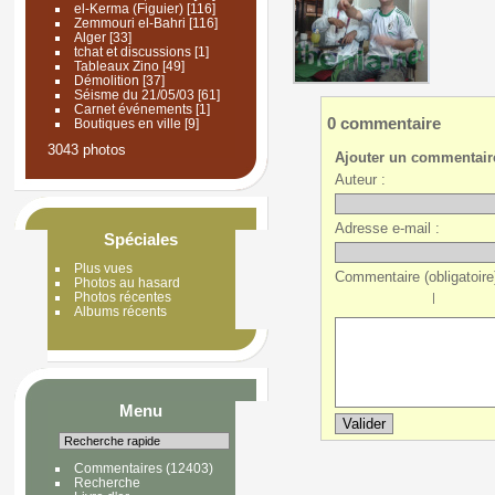
el-Kerma (Figuier)
[116]
Zemmouri el-Bahri
[116]
Alger
[33]
tchat et discussions
[1]
Tableaux Zino
[49]
Démolition
[37]
Séisme du 21/05/03
[61]
Carnet événements
[1]
0 commentaire
Boutiques en ville
[9]
3043 photos
Ajouter un commentair
Auteur :
Adresse e-mail :
Spéciales
Plus vues
Commentaire (obligatoire)
Photos au hasard
Photos récentes
|
Albums récents
Menu
Commentaires
(12403)
Recherche