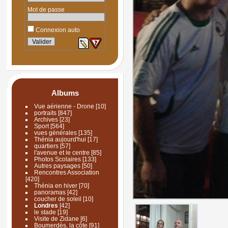
Mot de passe
Connexion auto
Albums
Vue aérienne - Drone
[10]
portraits
[847]
Archives
[23]
Sport
[564]
vues générales
[135]
Thénia aujourd'hui
[17]
quartiers
[57]
l'avenue et le centre
[85]
Photos Scolaires
[133]
Autres paysages
[50]
Rencontres Association
[420]
Thénia en hiver
[70]
panoramas
[42]
coucher de soleil
[10]
Londres
[42]
le stade
[19]
Visite de Zidane
[6]
Boumerdès, la côte
[91]