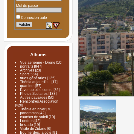
Mot de passe
Connexion auto
Albums
Vue aérienne - Drone
[10]
portraits
[847]
Archives
[23]
Sport
[564]
vues générales
[135]
Thénia aujourd'hui
[17]
quartiers
[57]
l'avenue et le centre
[85]
Photos Scolaires
[133]
Autres paysages
[50]
Rencontres Association
[420]
Thénia en hiver
[70]
panoramas
[42]
coucher de soleil
[10]
Londres
[42]
le stade
[19]
Visite de Zidane
[6]
Boumerdès, la côte
[91]