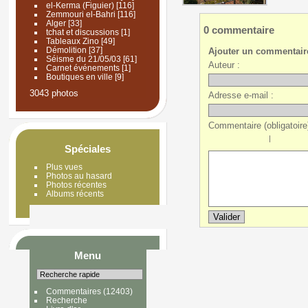
el-Kerma (Figuier)
[116]
Zemmouri el-Bahri
[116]
Alger
[33]
0 commentaire
tchat et discussions
[1]
Tableaux Zino
[49]
Démolition
[37]
Ajouter un commentair
Séisme du 21/05/03
[61]
Auteur :
Carnet événements
[1]
Boutiques en ville
[9]
3043 photos
Adresse e-mail :
Commentaire (obligatoire)
|
Spéciales
Plus vues
Photos au hasard
Photos récentes
Albums récents
Menu
Commentaires
(12403)
Recherche