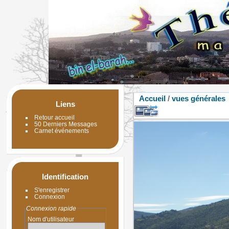
Accueil
/
vues générales
Liens
Retour accueil
50 Derniers Messages
Carnet événements
Identification
S'enregistrer
Connexion
Connexion rapide
Nom d'utilisateur