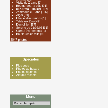
Visite de Zidane
[6]
Boumerdès, la côte
[91]
el-Kerma (Figuier)
[116]
Zemmouri el-Bahri
[116]
Alger
[33]
tchat et discussions
[1]
Tableaux Zino
[49]
Démolition
[37]
Séisme du 21/05/03
[61]
Carnet événements
[1]
Boutiques en ville
[9]
3047 photos
Spéciales
Plus vues
Photos au hasard
Photos récentes
Albums récents
Menu