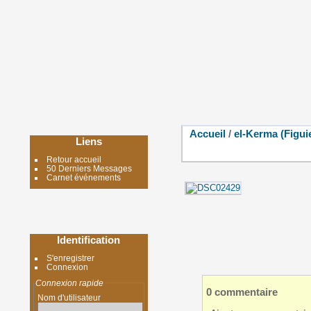
Accueil
/
el-Kerma (Figui
Liens
Retour accueil
50 Derniers Messages
Carnet événements
Identification
S'enregistrer
Connexion
Connexion rapide
0 commentaire
Nom d'utilisateur