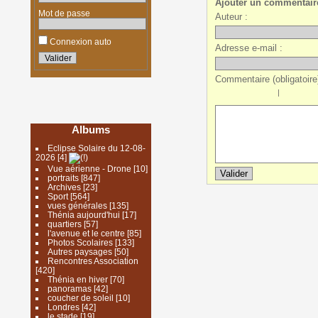
Ajouter un commentair
Mot de passe
Auteur :
Connexion auto
Adresse e-mail :
Commentaire (obligatoire)
|
Albums
Eclipse Solaire du 12-08-
2026
[4]
Vue aérienne - Drone
[10]
portraits
[847]
Archives
[23]
Sport
[564]
vues générales
[135]
Thénia aujourd'hui
[17]
quartiers
[57]
l'avenue et le centre
[85]
Photos Scolaires
[133]
Autres paysages
[50]
Rencontres Association
[420]
Thénia en hiver
[70]
panoramas
[42]
coucher de soleil
[10]
Londres
[42]
le stade
[19]