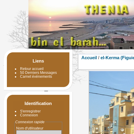
Accueil
/
el-Kerma (Figuie
Liens
Retour accueil
50 Derniers Messages
Carnet événements
Identification
S'enregistrer
Connexion
Connexion rapide
Nom d'utilisateur