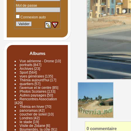
Mot de passe
Connexion auto
Albums
Vue aérienne - Drone
[10]
portraits
[847]
Archives
[23]
Sport
[564]
vues générales
[135]
Thénia aujourd'hui
[17]
quartiers
[57]
l'avenue et le centre
[85]
Photos Scolaires
[133]
Autres paysages
[50]
Rencontres Association
[420]
Thénia en hiver
[70]
panoramas
[42]
coucher de soleil
[10]
Londres
[42]
le stade
[19]
Visite de Zidane
[6]
0 commentaire
Boumerdès, la côte
[91]