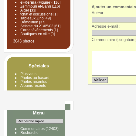
el-Kerma (Figuier)
[116]
Zemmouri el-Bahri
[116]
Ajouter un commentair
Alger
[33]
Auteur :
tchat et discussions
[1]
Tableaux Zino
[49]
Démolition
[37]
Adresse e-mail :
Séisme du 21/05/03
[61]
Carnet événements
[1]
Boutiques en ville
[9]
Commentaire (obligatoire)
3043 photos
|
Spéciales
Plus vues
Photos au hasard
Photos récentes
Albums récents
Menu
Commentaires
(12403)
Recherche