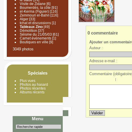
Visite de Zidane
[6]
Boumerdès, la côte
[91]
el-Kerma (Figuier)
[116]
Zemmouri el-Bahri
[116]
Alger
[33]
tchat et discussions
[1]
Tableaux Zino
[49]
Démolition
[37]
0 commentaire
Séisme du 21/05/03
[61]
Carnet événements
[1]
Ajouter un commentair
Boutiques en ville
[9]
Auteur :
3049 photos
Adresse e-mail :
Spéciales
Commentaire (obligatoire)
|
Plus vues
Photos au hasard
Photos récentes
Albums récents
Menu