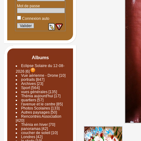
Mot de passe
Connexion auto
Albums
Eclipse Solaire du 12-08-
2026
[6]
Vue aérienne - Drone
[10]
portraits
[847]
Archives
[23]
Sport
[564]
vues générales
[135]
Thénia aujourd'hui
[17]
quartiers
[57]
l'avenue et le centre
[85]
Photos Scolaires
[133]
Autres paysages
[50]
Rencontres Association
[420]
Thénia en hiver
[70]
panoramas
[42]
coucher de soleil
[10]
Londres
[42]
le stade
[19]