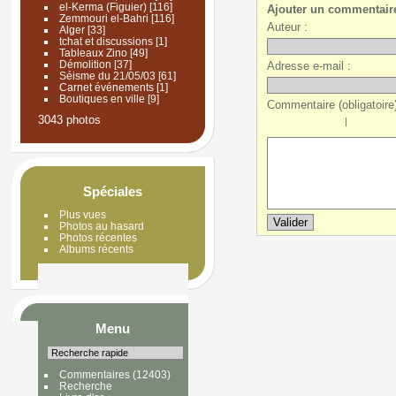
el-Kerma (Figuier)
[116]
Ajouter un commentair
Zemmouri el-Bahri
[116]
Auteur :
Alger
[33]
tchat et discussions
[1]
Tableaux Zino
[49]
Démolition
[37]
Adresse e-mail :
Séisme du 21/05/03
[61]
Carnet événements
[1]
Boutiques en ville
[9]
Commentaire (obligatoire)
3043 photos
|
Spéciales
Plus vues
Photos au hasard
Photos récentes
Albums récents
Menu
Commentaires
(12403)
Recherche