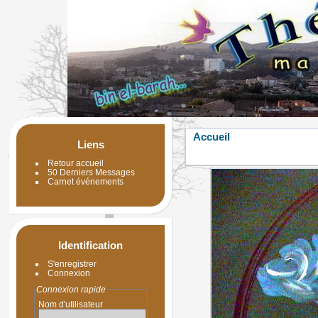
Accueil
Liens
Retour accueil
50 Derniers Messages
Carnet événements
Identification
S'enregistrer
Connexion
Connexion rapide
Nom d'utilisateur