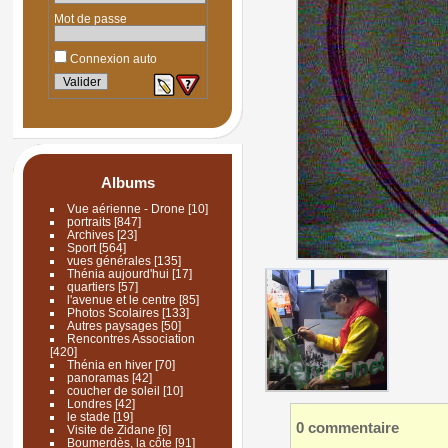
Mot de passe
Connexion auto
Albums
Vue aérienne - Drone
[10]
portraits
[847]
Archives
[23]
Sport
[564]
vues générales
[135]
Thénia aujourd'hui
[17]
quartiers
[57]
l'avenue et le centre
[85]
Photos Scolaires
[133]
Autres paysages
[50]
Rencontres Association
[420]
Thénia en hiver
[70]
panoramas
[42]
coucher de soleil
[10]
Londres
[42]
le stade
[19]
0 commentaire
Visite de Zidane
[6]
Boumerdès, la côte
[91]