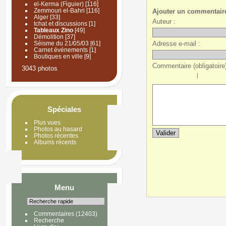
el-Kerma (Figuier)
[116]
Zemmouri el-Bahri
[116]
Ajouter un commentair
Alger
[33]
Auteur :
tchat et discussions
[1]
Tableaux Zino
[49]
Démolition
[37]
Adresse e-mail :
Séisme du 21/05/03
[61]
Carnet événements
[1]
Boutiques en ville
[9]
Commentaire (obligatoire)
3043 photos
|
Spéciales
Plus vues
Photos au hasard
Photos récentes
Albums récents
Menu
Commentaires
(12403)
Recherche