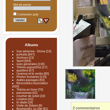
Mot de passe
Connexion auto
Albums
Vue aérienne - Drone
[10]
portraits
[847]
Archives
[23]
Sport
[564]
vues générales
[135]
Thénia aujourd'hui
[17]
quartiers
[57]
l'avenue et le centre
[85]
Photos Scolaires
[133]
Autres paysages
[50]
Rencontres Association
[420]
Thénia en hiver
[70]
panoramas
[42]
coucher de soleil
[10]
Londres
[42]
le stade
[19]
Visite de Zidane
[6]
2 commentaires
Boumerdès, la côte
[91]