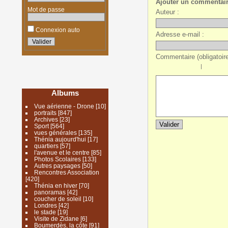
Ajouter un commentai
Mot de passe
Auteur :
Connexion auto
Adresse e-mail :
Commentaire (obligatoire
|
Albums
Vue aérienne - Drone
[10]
portraits
[847]
Archives
[23]
Sport
[564]
vues générales
[135]
Thénia aujourd'hui
[17]
quartiers
[57]
l'avenue et le centre
[85]
Photos Scolaires
[133]
Autres paysages
[50]
Rencontres Association
[420]
Thénia en hiver
[70]
panoramas
[42]
coucher de soleil
[10]
Londres
[42]
le stade
[19]
Visite de Zidane
[6]
Boumerdès, la côte
[91]