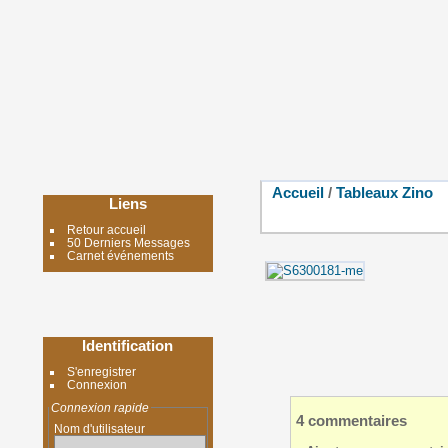
Accueil
/
Tableaux Zino
Liens
Retour accueil
50 Derniers Messages
Carnet événements
Identification
S'enregistrer
Connexion
Connexion rapide
4 commentaires
Nom d'utilisateur