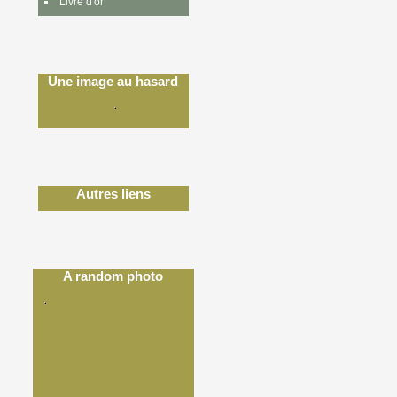
Livre d'or
Une image au hasard
Autres liens
A random photo