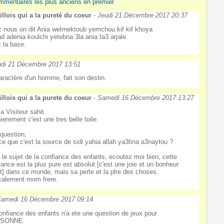
mmentaires les plus anciens en premier
llois qui a la pureté du coeur
-
Jeudi 21 Décembre 2017 20:37
 nous on dit Ania welmektoub yemchou kif kif khoya
ad adenia koulchi yetebna 3la ania ta3 arjale.
t la base.
udi 21 Décembre 2017 13:51
aractère d'un homme, fait son destin.
llois qui a la purete du coeur
-
Samedi 16 Décembre 2017 13:27
a Visiteur sahit
ierement c'est une tres belle toile.
question;
ce que c'est la source de sidi yahia allah ya3tina a3naytou ?
 le sujet de la confiance des enfants, ecoutez moi bien, cette
iance est la plus pure est absolut [c'est une joie et un bonheur
nit] dans ce monde, mais sa perte et la plre des choses.
alement mom frere.
amedi 16 Décembre 2017 09:14
onfiance des enfants n'a ete une question de jeux pour
SONNE.