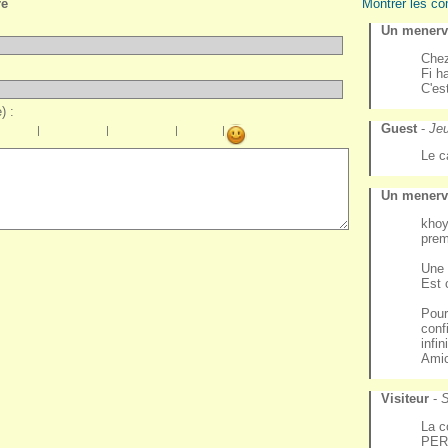
re
Montrer les co
Un menervi
Chez
Fi h
C'es
) :
Guest
-
Je
|
|
|
|
Le c
Un menervi
khoy
prem
Une 
Est 
Pour
conf
infi
Amic
Visiteur
-
S
La c
PER