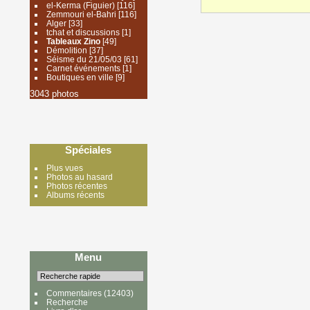
el-Kerma (Figuier)
[116]
Zemmouri el-Bahri
[116]
Alger
[33]
tchat et discussions
[1]
Tableaux Zino
[49]
Démolition
[37]
Séisme du 21/05/03
[61]
Carnet événements
[1]
Boutiques en ville
[9]
3043 photos
Spéciales
Plus vues
Photos au hasard
Photos récentes
Albums récents
Menu
Commentaires
(12403)
Recherche