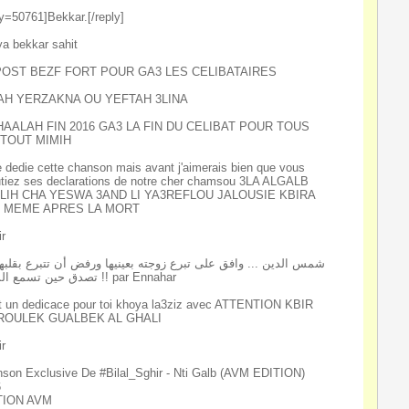
ly=50761]Bekkar.[/reply]
a bekkar sahit
POST BEZF FORT POUR GA3 LES CELIBATAIRES
AH YERZAKNA OU YEFTAH 3LINA
HAALAH FIN 2016 GA3 LA FIN DU CELIBAT POUR TOUS
TOUT MIMIH
e dedie cette chanson mais avant j'aimerais bien que vous
tiez ses declarations de notre cher chamsou 3LA ALGALB
LIH CHA YESWA 3AND LI YA3REFLOU JALOUSIE KBIRA
H MEME APRES LA MORT
ir
شمس الدين ... وافق على تبرع زوجته بعينيها ورفض أن تتبرع بقلبها 
تصدق حين تسمع السبب !! par Ennahar
t un dedicace pour toi khoya la3ziz avec ATTENTION KBIR
IROULEK GUALBEK AL GHALI
ir
son Exclusive De #Bilal_Sghir - Nti Galb (AVM EDITION)
6
TION AVM