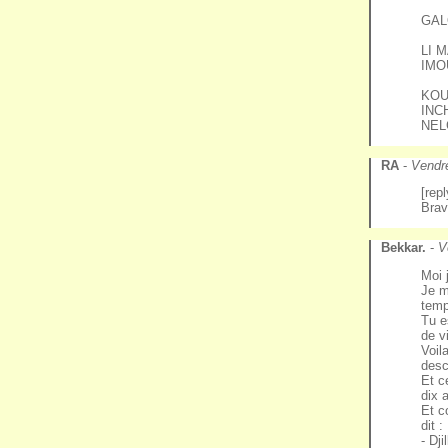
GAL
LI 
IMO
KOU
INC
NEL
RA
-
Vendr
[rep
Brav
Bekkar.
-
V
Moi j
Je m
temp
Tu e
de vi
Voila
desc
Et c
dix 
Et c
dit :
- Dj