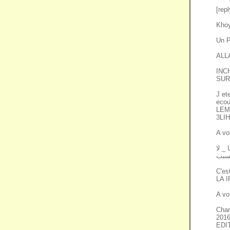
[rep
Khoy
Un 
ALL
INC
SUR
J et
ecou
LEM
3LI
A vo
_ لا
C'es
LA 
A vo
Chan
201
EDI