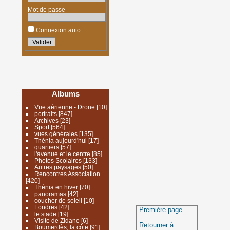
Mot de passe
Connexion auto
Albums
Vue aérienne - Drone
[10]
portraits
[847]
Archives
[23]
Sport
[564]
vues générales
[135]
Thénia aujourd'hui
[17]
quartiers
[57]
l'avenue et le centre
[85]
Photos Scolaires
[133]
Autres paysages
[50]
Rencontres Association
[420]
Thénia en hiver
[70]
panoramas
[42]
coucher de soleil
[10]
Londres
[42]
Première page
le stade
[19]
Visite de Zidane
[6]
Retourner à
Boumerdès, la côte
[91]