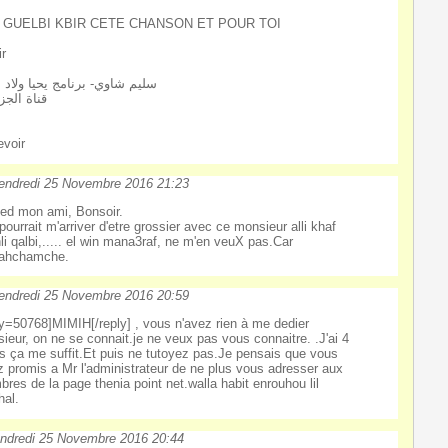
 GUELBI KBIR CETE CHANSON ET POUR TOI
ir
سليم شاوي- برنامج يحيا ولاد ب
قناة الجز
evoir
endredi 25 Novembre 2016 21:23
d mon ami, Bonsoir.
l pourrait m'arriver d'etre grossier avec ce monsieur alli khaf
hli qalbi,..... el win mana3raf, ne m'en veuX pas.Car
ahchamche.
endredi 25 Novembre 2016 20:59
ly=50768]MIMIH[/reply] , vous n'avez rien à me dedier
ieur, on ne se connait.je ne veux pas vous connaitre. .J'ai 4
es ça me suffit.Et puis ne tutoyez pas.Je pensais que vous
z promis a Mr l'administrateur de ne plus vous adresser aux
res de la page thenia point net.walla habit enrouhou lil
al.
ndredi 25 Novembre 2016 20:44