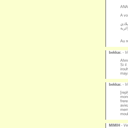
ANA
A vo
لادي
ائرية
Au r
bekkar.
-
V
Ahme
Si i
irou
may
bekkar.
-
V
[rep
mons
frer
avie
memb
mouh
MIMIH
-
Ve