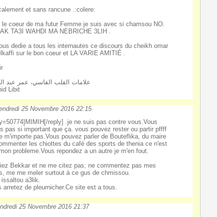
alement et sans rancune .:colere:
 le coeur de ma futur Femme je suis avec si chamsou NO.
AK TA3I WAHDI MA NEBRICHE 3LIH .
ous dedie a tous les internautes ce discours du cheikh omar
lkaffi sur le bon coeur et LA VARIE AMITIÉ .
ir
علامات القلب القاسي، عمر عبد ال
id Libit
endredi 25 Novembre 2016 22:15
ly=50774]MIMIH[/reply] .je ne suis pas contre vous.Vous
es pas si important que ça. vous pouvez rester ou partir pffff
e m'importe pas.Vous pouvez parler de Bouteflika, du maire
ommenter les chiottes du café des sports de thenia ce n'est
mon probleme.Vous repondez a un autre je m'en fout.
iez Bekkar et ne me citez pas; ne commentez pas mes
ts, me me meler surtout à ce gus de chmissou.
 issaltou a3lik.
s arretez de pleurnicher.Ce site est a tous.
ndredi 25 Novembre 2016 21:37