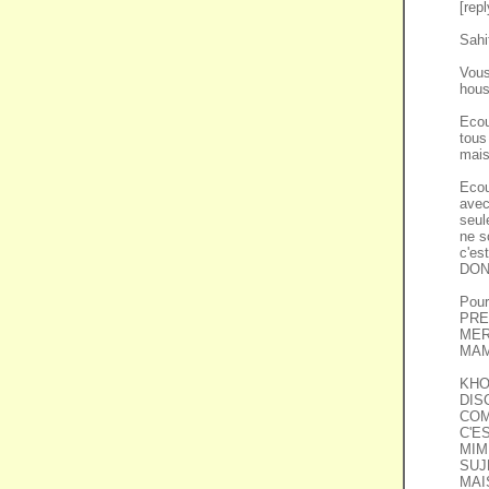
[rep
Sahi
Vous
hou
Ecou
tous
mais
Ecou
avec
seule
ne s
c'e
DON
Pour
PREN
MER
MAM
KHO
DIS
COM
C'E
MIM
SUJ
MAI