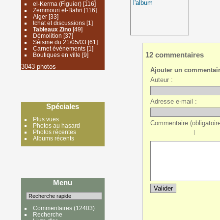
l'album
el-Kerma (Figuier)
[116]
Zemmouri el-Bahri
[116]
Alger
[33]
tchat et discussions
[1]
Tableaux Zino
[49]
Démolition
[37]
Séisme du 21/05/03
[61]
Carnet événements
[1]
12 commentaires
Boutiques en ville
[9]
3043 photos
Ajouter un commentai
Auteur :
Adresse e-mail :
Spéciales
Plus vues
Commentaire (obligatoire
Photos au hasard
Photos récentes
|
Albums récents
Menu
Commentaires
(12403)
Recherche