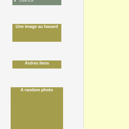
Livre d'or
Une image au hasard
Autres liens
A random photo