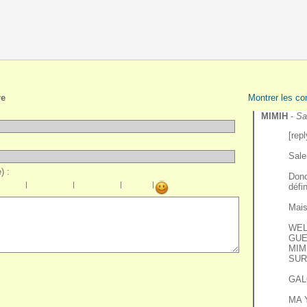
re
Montrer les co
MIMIH
-
Sa
[rep
Sale
) :
Donc
|
|
|
|
défi
Mais
WEL
GUE
MIM
SUR
GAL
MA 