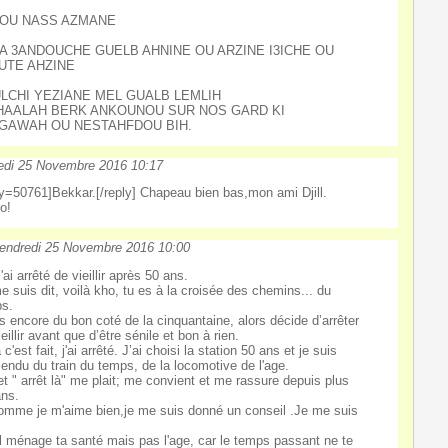
OU NASS AZMANE
MA 3ANDOUCHE GUELB AHNINE OU ARZINE I3ICHE OU
UTE AHZINE
LCHI YEZIANE MEL GUALB LEMLIH
HAALAH BERK ANKOUNOU SUR NOS GARD KI
GAWAH OU NESTAHFDOU BIH.
edi 25 Novembre 2016 10:17
ly=50761]Bekkar.[/reply] Chapeau bien bas,mon ami Djill.
o!
endredi 25 Novembre 2016 10:00
'ai arrêté de vieillir après 50 ans.
e suis dit, voilà kho, tu es à la croisée des chemins... du
s.
s encore du bon coté de la cinquantaine, alors décide d’arrêter
eillir avant que d’être sénile et bon à rien.
 c'est fait, j'ai arrêté. J’ai choisi la station 50 ans et je suis
endu du train du temps, de la locomotive de l'age.
et " arrêt là" me plait; me convient et me rassure depuis plus
ans.
omme je m'aime bien,je me suis donné un conseil .Je me suis
ill ménage ta santé mais pas l'age, car le temps passant ne te