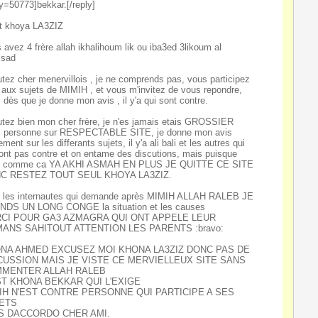
ly=50773]bekkar.[/reply]
t khoya LA3ZIZ
 avez 4 frère allah ikhalihoum lik ou iba3ed 3likoum al
ssad
tez cher menervillois , je ne comprends pas, vous participez
 aux sujets de MIMIH , et vous m'invitez de vous repondre,
 dès que je donne mon avis , il y'a qui sont contre.
tez bien mon cher frère, je n'es jamais etais GROSSIER
 personne sur RESPECTABLE SITE, je donne mon avis
ment sur les differants sujets, il y'a ali bali et les autres qui
ont pas contre et on entame des discutions, mais puisque
st comme ca YA AKHI ASMAH EN PLUS JE QUITTE CE SITE
C RESTEZ TOUT SEUL KHOYA LA3ZIZ.
 les internautes qui demande après MIMIH ALLAH RALEB JE
DS UN LONG CONGE la situation et les causes
CI POUR GA3 AZMAGRA QUI ONT APPELE LEUR
ANS SAHITOUT ATTENTION LES PARENTS :bravo:
NA AHMED EXCUSEZ MOI KHONA LA3ZIZ DONC PAS DE
CUSSION MAIS JE VISTE CE MERVIELLEUX SITE SANS
MENTER ALLAH RALEB
ST KHONA BEKKAR QUI L'EXIGE
IH N'EST CONTRE PERSONNE QUI PARTICIPE A SES
ETS
S DACCORDO CHER AMI.