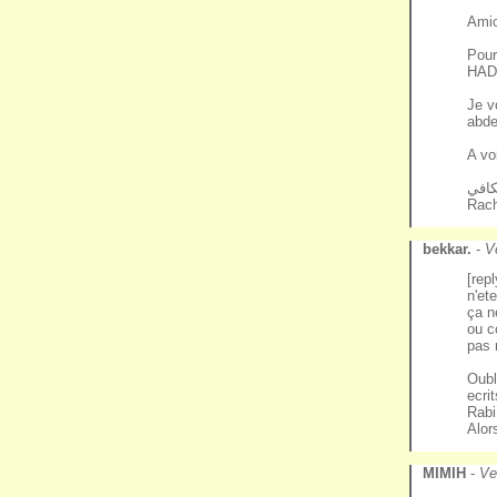
Amic
Pour
HAD
Je v
abde
A vo
كافي
Rach
bekkar.
-
V
[rep
n'et
ça n
ou c
pas 
Oubl
ecri
Rabi
Alor
MIMIH
-
Ve