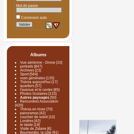
Mot de passe
Connexion auto
Albums
Vue aérienne - Drone
[10]
portraits
[847]
Archives
[23]
Sport
[564]
vues générales
[135]
Thénia aujourd'hui
[17]
quartiers
[57]
l'avenue et le centre
[85]
Photos Scolaires
[133]
Autres paysages
[50]
Rencontres Association
[420]
Thénia en hiver
[70]
panoramas
[42]
coucher de soleil
[10]
Londres
[42]
le stade
[19]
Visite de Zidane
[6]
Boumerdès, la côte
[91]