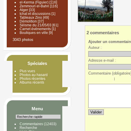
el-Kerma (Figuier)
[116]
Zemmouri el-Bahri
[116]
Alger
[33]
tchat et discussions
[1]
Tableaux Zino
[49]
Démolition
[37]
Séisme du 21/05/03
[61]
Carnet événements
[1]
2 commentaires
Boutiques en ville
[9]
3043 photos
Ajouter un commentair
Auteur :
Adresse e-mail :
Spéciales
Plus vues
Commentaire (obligatoire)
Photos au hasard
Photos récentes
|
Albums récents
Menu
Commentaires
(12403)
Recherche