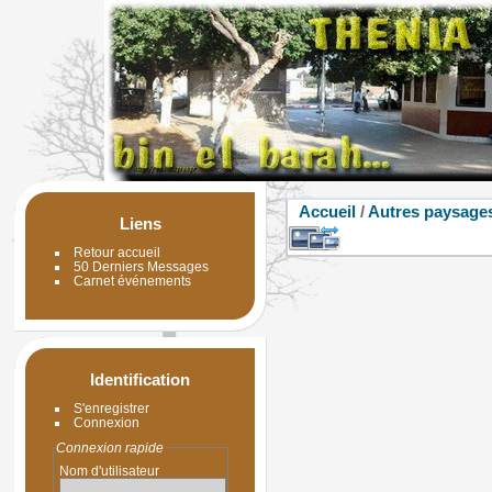
Accueil
/
Autres paysage
Liens
Retour accueil
50 Derniers Messages
Carnet événements
Identification
S'enregistrer
Connexion
Connexion rapide
Nom d'utilisateur