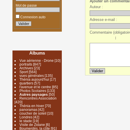
Ajouter un commentai
Mot de passe
Auteur :
Connexion auto
Adresse e-mail :
Commentaire (obligatoire
|
Albums
Vue aérienne - Drone
[10]
portraits
[847]
Archives
[23]
Sport
[564]
vues générales
[135]
Thénia aujourd'hui
[17]
quartiers
[57]
l'avenue et le centre
[85]
Photos Scolaires
[133]
Autres paysages
[50]
Rencontres Association
[420]
Thénia en hiver
[70]
panoramas
[42]
coucher de soleil
[10]
Londres
[42]
le stade
[19]
Visite de Zidane
[6]
Boumerdès, la côte
[91]