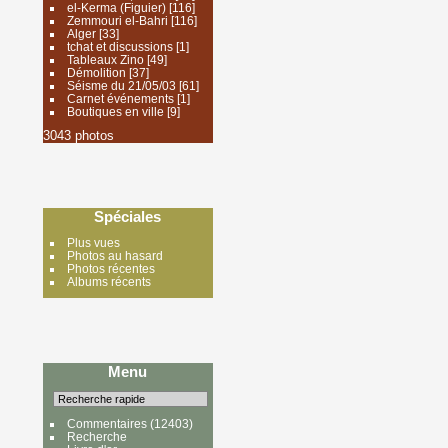
el-Kerma (Figuier)
[116]
Zemmouri el-Bahri
[116]
Alger
[33]
tchat et discussions
[1]
Tableaux Zino
[49]
Démolition
[37]
Séisme du 21/05/03
[61]
Carnet événements
[1]
Boutiques en ville
[9]
3043 photos
Spéciales
Plus vues
Photos au hasard
Photos récentes
Albums récents
Menu
Commentaires
(12403)
Recherche