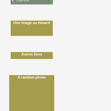
Livre d'or
Une image au hasard
Autres liens
A random photo