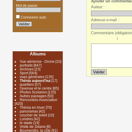
Ajouter un commentai
Mot de passe
Auteur :
Connexion auto
Adresse e-mail :
Commentaire (obligatoire
|
Albums
Vue aérienne - Drone
[10]
portraits
[847]
Archives
[23]
Sport
[564]
vues générales
[135]
Thénia aujourd'hui
[17]
quartiers
[57]
l'avenue et le centre
[85]
Photos Scolaires
[133]
Autres paysages
[50]
Rencontres Association
[420]
Thénia en hiver
[70]
panoramas
[42]
coucher de soleil
[10]
Londres
[42]
le stade
[19]
Visite de Zidane
[6]
Boumerdès, la côte
[91]