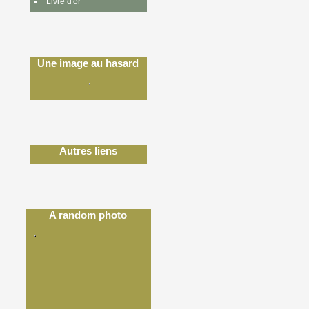
Livre d'or
Une image au hasard
Autres liens
A random photo