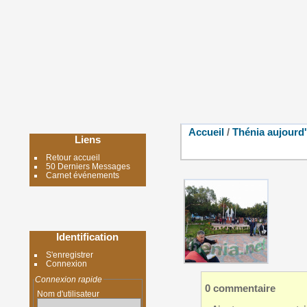
Accueil
/
Thénia aujourd
Liens
Retour accueil
50 Derniers Messages
Carnet événements
Identification
S'enregistrer
Connexion
Connexion rapide
0 commentaire
Nom d'utilisateur