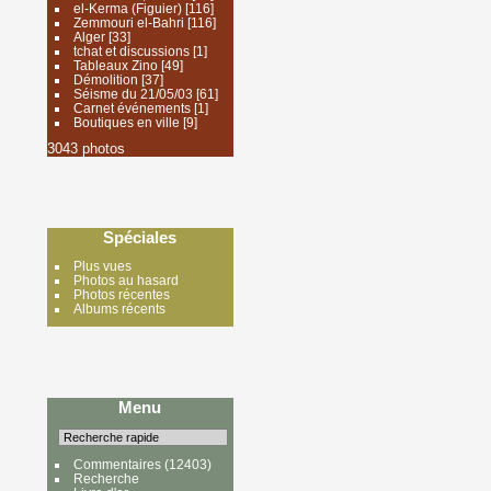
el-Kerma (Figuier)
[116]
Zemmouri el-Bahri
[116]
Alger
[33]
tchat et discussions
[1]
Tableaux Zino
[49]
Démolition
[37]
Séisme du 21/05/03
[61]
Carnet événements
[1]
Boutiques en ville
[9]
3043 photos
Spéciales
Plus vues
Photos au hasard
Photos récentes
Albums récents
Menu
Commentaires
(12403)
Recherche