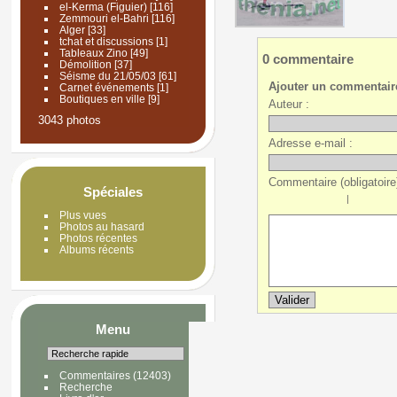
el-Kerma (Figuier)
[116]
Zemmouri el-Bahri
[116]
Alger
[33]
tchat et discussions
[1]
Tableaux Zino
[49]
0 commentaire
Démolition
[37]
Séisme du 21/05/03
[61]
Ajouter un commentair
Carnet événements
[1]
Boutiques en ville
[9]
Auteur :
3043 photos
Adresse e-mail :
Commentaire (obligatoire)
Spéciales
|
Plus vues
Photos au hasard
Photos récentes
Albums récents
Menu
Commentaires
(12403)
Recherche