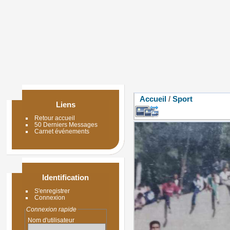
Accueil
/
Sport
Liens
Retour accueil
50 Derniers Messages
Carnet événements
Identification
S'enregistrer
Connexion
Connexion rapide
Nom d'utilisateur