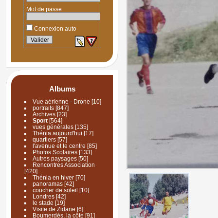
Mot de passe
Connexion auto
Albums
Vue aérienne - Drone
[10]
portraits
[847]
Archives
[23]
Sport
[564]
vues générales
[135]
Thénia aujourd'hui
[17]
quartiers
[57]
l'avenue et le centre
[85]
Photos Scolaires
[133]
Autres paysages
[50]
Rencontres Association
[420]
Thénia en hiver
[70]
panoramas
[42]
coucher de soleil
[10]
Londres
[42]
le stade
[19]
Visite de Zidane
[6]
Boumerdès, la côte
[91]