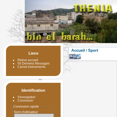
Accueil
/
Sport
Liens
Retour accueil
50 Derniers Messages
Carnet événements
Identification
S'enregistrer
Connexion
Connexion rapide
Nom d'utilisateur