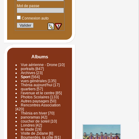
Mot de passe
Connexion auto
Albums
Vue aérienne - Drone
[10]
portraits
[847]
Archives
[23]
Sport
[564]
vues générales
[135]
Thénia aujourd'hui
[17]
quartiers
[57]
l'avenue et le centre
[85]
Photos Scolaires
[133]
Autres paysages
[50]
Rencontres Association
[420]
Thénia en hiver
[70]
panoramas
[42]
coucher de soleil
[10]
Londres
[42]
le stade
[19]
Visite de Zidane
[6]
Boumerdès, la côte
[91]