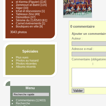
el-Kerma (Figuier)
[116]
Zemmouri el-Bahri
[116]
Alger
[33]
tchat et discussions
[1]
Tableaux Zino
[49]
Démolition
[37]
Séisme du 21/05/03
[61]
Carnet événements
[1]
0 commentaire
Boutiques en ville
[9]
3043 photos
Ajouter un commentair
Auteur :
Adresse e-mail :
Spéciales
Plus vues
Commentaire (obligatoire)
Photos au hasard
Photos récentes
|
Albums récents
Menu
Commentaires
(12403)
Recherche