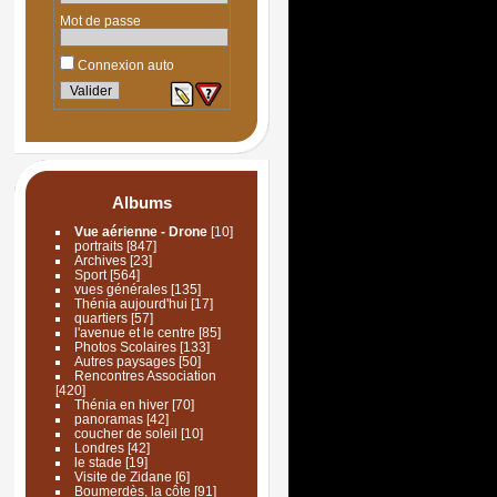
Mot de passe
Connexion auto
Albums
Vue aérienne - Drone
[10]
portraits
[847]
Archives
[23]
Sport
[564]
vues générales
[135]
Thénia aujourd'hui
[17]
quartiers
[57]
l'avenue et le centre
[85]
Photos Scolaires
[133]
Autres paysages
[50]
Rencontres Association
[420]
Thénia en hiver
[70]
panoramas
[42]
coucher de soleil
[10]
Londres
[42]
le stade
[19]
Visite de Zidane
[6]
Boumerdès, la côte
[91]