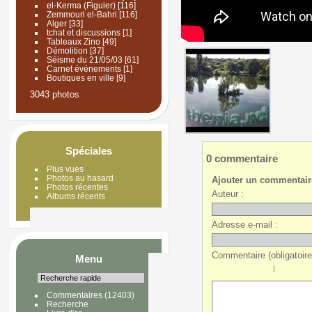
el-Kerma (Figuier)
[116]
Zemmouri el-Bahri
[116]
Alger
[33]
tchat et discussions
[1]
Tableaux Zino
[49]
Démolition
[37]
Séisme du 21/05/03
[61]
Carnet événements
[1]
Boutiques en ville
[9]
3043 photos
Spéciales
0 commentaire
Plus vues
Photos au hasard
Ajouter un commentair
Photos récentes
Auteur :
Albums récents
Adresse e-mail :
Commentaire (obligatoire
Menu
|
Commentaires
(12403)
Recherche