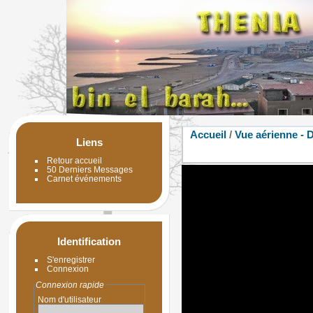
Accueil
/
Vue aérienne - 
Liens
Retour accueil
50 Derniers Messages
Carnet événements
Identification
S'enregistrer
Connexion
Connexion rapide
Nom d'utilisateur