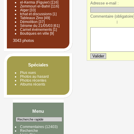
el-Kerma (Figuier)
[116]
Adresse e-mail :
Zemmouri el-Bahri
[116]
Alger
[33]
tchat et discussions
[1]
Commentaire (obligatoire)
Tableaux Zino
[49]
Démolition
[37]
|
Séisme du 21/05/03
[61]
Carnet événements
[1]
Boutiques en ville
[9]
3043 photos
Spéciales
Plus vues
Photos au hasard
Photos récentes
Albums récents
Menu
Commentaires
(12403)
Recherche