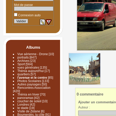
Mot de passe
Connexion auto
Albums
Vue aérienne - Drone
[10]
portraits
[847]
Archives
[23]
Sport
[564]
vues générales
[135]
Thénia aujourd'hui
[17]
quartiers
[57]
l'avenue et le centre
[85]
Photos Scolaires
[133]
Autres paysages
[50]
Rencontres Association
[420]
0 commentaire
Thénia en hiver
[70]
panoramas
[42]
coucher de soleil
[10]
Ajouter un commentair
Londres
[42]
Auteur :
le stade
[19]
Visite de Zidane
[6]
Boumerdès, la côte
[91]