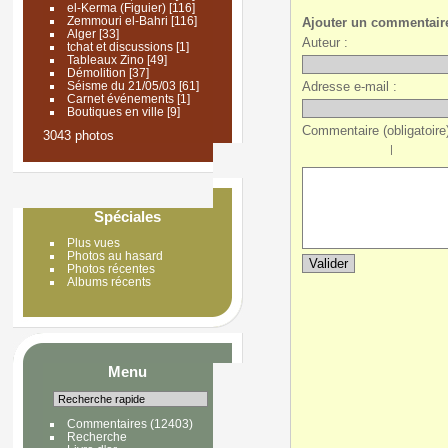
el-Kerma (Figuier)
[116]
Zemmouri el-Bahri
[116]
Ajouter un commentair
Alger
[33]
Auteur :
tchat et discussions
[1]
Tableaux Zino
[49]
Démolition
[37]
Adresse e-mail :
Séisme du 21/05/03
[61]
Carnet événements
[1]
Boutiques en ville
[9]
Commentaire (obligatoire)
3043 photos
|
Spéciales
Plus vues
Photos au hasard
Photos récentes
Albums récents
Menu
Commentaires
(12403)
Recherche