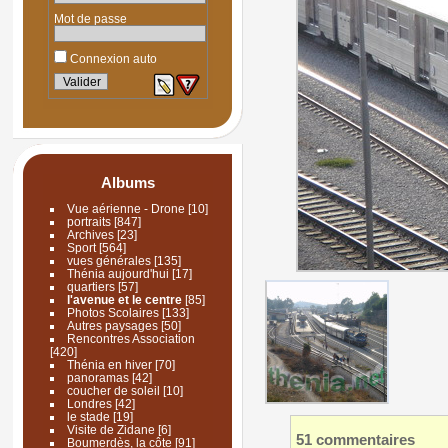
Mot de passe
Connexion auto
Albums
Vue aérienne - Drone
[10]
portraits
[847]
Archives
[23]
Sport
[564]
vues générales
[135]
Thénia aujourd'hui
[17]
quartiers
[57]
l'avenue et le centre
[85]
Photos Scolaires
[133]
Autres paysages
[50]
Rencontres Association
[420]
Thénia en hiver
[70]
panoramas
[42]
coucher de soleil
[10]
Londres
[42]
le stade
[19]
Visite de Zidane
[6]
51 commentaires
Boumerdès, la côte
[91]